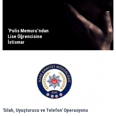
‘Polis Memuru’ndan
Lise Öğrencisine
İstismar
'Silah, Uyuşturucu ve Telefon' Operasyonu