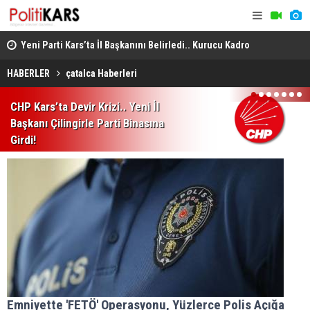
ı
Yeni Parti Kars’ta İl Başkanını Belirledi.. Kurucu Kadro
Susuz’da Or
Açıklandı!
ve Şiddete 
HABERLER
çatalca Haberleri
1
2
3
4
5
6
7
CHP Kars’ta Devir Krizi.. Yeni İl
Başkanı Çilingirle Parti Binasına
Girdi!
Emniyette 'FETÖ' Operasyonu, Yüzlerce Polis Açığa