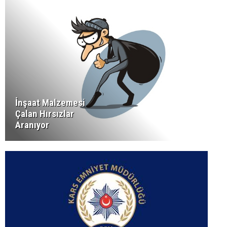
İnşaat Malzemesi
Çalan Hırsızlar
Aranıyor