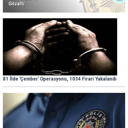
Gözaltı
81 İlde 'Çember' Operasyonu, 1034 Firari Yakalandı