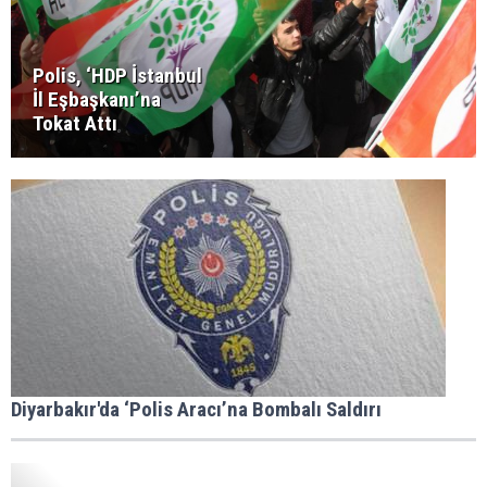
Polis, ‘HDP İstanbul
İl Eşbaşkanı’na
Tokat Attı
Diyarbakır'da ‘Polis Aracı’na Bombalı Saldırı