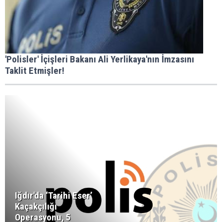
'Polisler' İçişleri Bakanı Ali Yerlikaya'nın İmzasını
Taklit Etmişler!
Iğdır'da ‘Tarihi Eser’
Kaçakçılığı
Operasyonu, 5