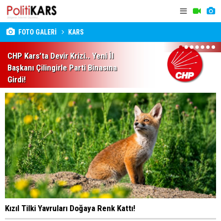
FOTO GALERİ
KARS
1
2
3
4
5
6
7
CHP Kars’ta Devir Krizi.. Yeni İl
Başkanı Çilingirle Parti Binasına
Girdi!
Kızıl Tilki Yavruları Doğaya Renk Kattı!