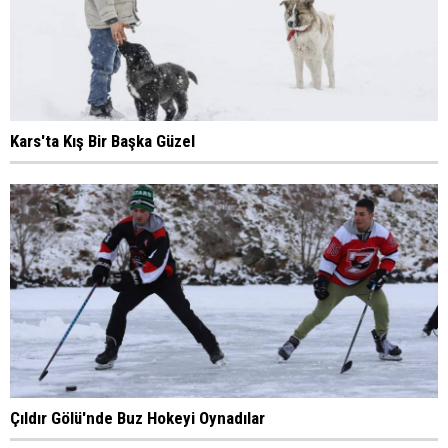
Kars'ta Kış Bir Başka Güzel
Çıldır Gölü'nde Buz Hokeyi Oynadılar