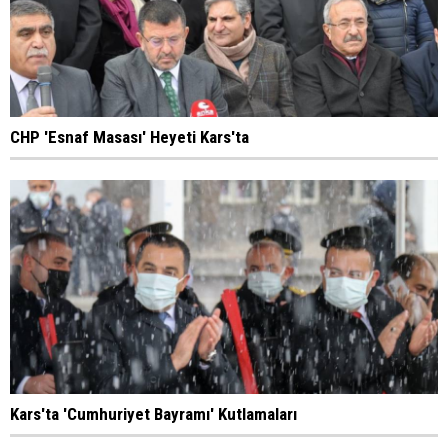
CHP 'Esnaf Masası' Heyeti Kars'ta
Kars'ta 'Cumhuriyet Bayramı' Kutlamaları