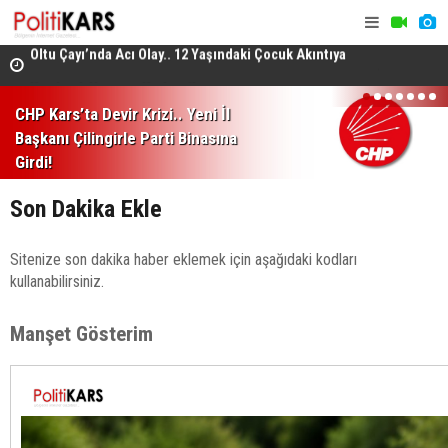
Oltu Çayı’nda Acı Olay.. 12 Yaşındaki Çocuk Akıntıya
Kapılarak Hayatını Kaybetti!
Altın Porta
Barış Süreci’nde Yeni Aşama.. PKK’nin Silah Bırakma
1
2
3
4
5
6
7
Jüri Başka
CHP Kars’ta Devir Krizi.. Yeni İl
Kararından Meclis’teki “Çerçeve Yasa”na!
Başkanı Çilingirle Parti Binasına
Girdi!
Son Dakika Ekle
Sitenize son dakika haber eklemek için aşağıdaki kodları
kullanabilirsiniz.
Manşet Gösterim