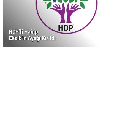
HDP’li Habip
Eksik'in Ayağı Kırıldı