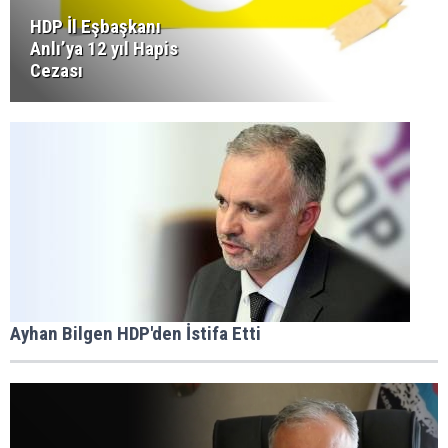
HDP İl Eşbaşkanı
Anlı’ya 12 yıl Hapis
Cezası
Ayhan Bilgen HDP'den İstifa Etti