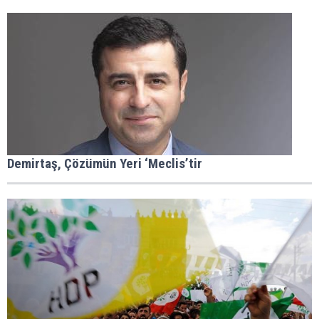
Demirtaş, Çözümün Yeri ‘Meclis’tir