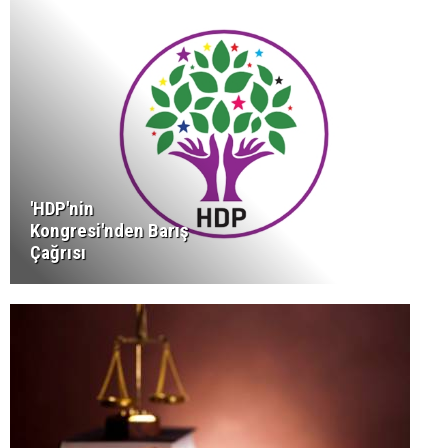
'HDP'nin
Kongresi'nden Barış
Çağrısı