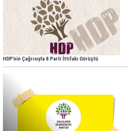
HDP'nin Çağrısıyla 8 Parti İttifakı Görüştü