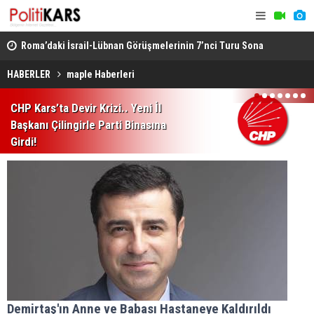
rme..
Roma’daki İsrail-Lübnan Görüşmelerinin 7’nci Turu Sona
Bakan Gürl
Erdi
Cinayet Tüm
HABERLER
maple Haberleri
1
2
3
4
5
6
7
CHP Kars’ta Devir Krizi.. Yeni İl
Başkanı Çilingirle Parti Binasına
Girdi!
Demirtaş'ın Anne ve Babası Hastaneye Kaldırıldı