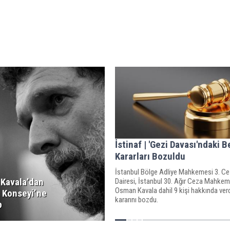
İstinaf | 'Gezi Davası'ndaki B
Kararları Bozuldu
İstanbul Bölge Adliye Mahkemesi 3. C
Kavala’dan
Dairesi, İstanbul 30. Ağır Ceza Mahkem
Osman Kavala dahil 9 kişi hakkında verd
 Konseyi’ne
kararını bozdu.
p