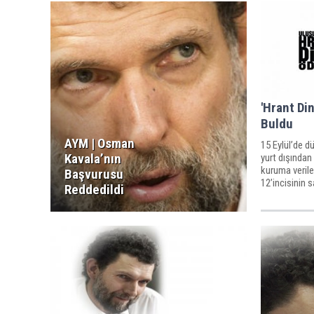
'Hrant Din
Buldu
AYM | Osman
15 Eylül’de dü
Kavala’nın
yurt dışından
kuruma verile
Başvurusu
12’incisinin sa
Reddedildi