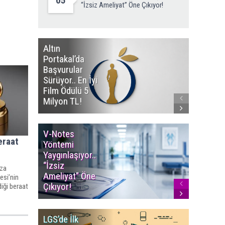
05
“İzsiz Ameliyat” Öne Çıkıyor!
Altın
Manço’
Portakal’da
Mirasçıl
Başvurular
Telif Dav
Sürüyor.. En İyi
Eserleri
Film Ödülü 5
İadesi T
Milyon TL!
Edildi!
V-Notes
Islak M
eraat
Yöntemi
Uyarısı..
Yaygınlaşıyor..
Aylarınd
“İzsiz
Enfeksi
eza
Ameliyat” Öne
Riskine 
esi’nin
Çıkıyor!
iği beraat
LGS’de İlk
YÖK’ten