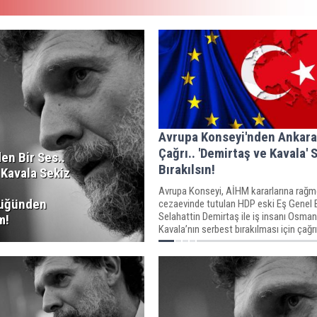
Avrupa Konseyi'nden Ankara
Çağrı.. 'Demirtaş ve Kavala' 
'den Bir Ses..
Bırakılsın!
Kavala Sekiz
Avrupa Konseyi, AİHM kararlarına rağ
lüğünden
cezaevinde tutulan HDP eski Eş Genel 
Selahattin Demirtaş ile iş insanı Osman
m!
Kavala’nın serbest bırakılması için çağrı
yineledi.