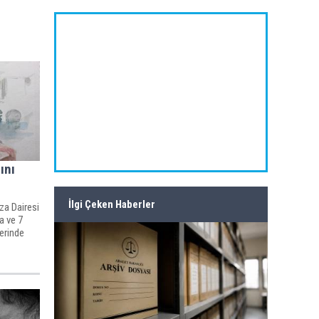
ını
İlgi Çeken Haberler
za Dairesi
a ve 7
yerinde