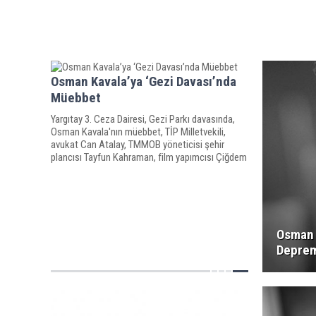
Osman Kavala’ya ‘Gezi Davası’nda
Müebbet
Yargıtay 3. Ceza Dairesi, Gezi Parkı davasında,
Osman Kavala'nın müebbet, TİP Milletvekili,
avukat Can Atalay, TMMOB yöneticisi şehir
plancısı Tayfun Kahraman, film yapımcısı Çiğdem
Mater ve sinemacı Mine Özerden'in 18'er yıl ağır
hapis cezalarını onadı.
Osman 
Deprem