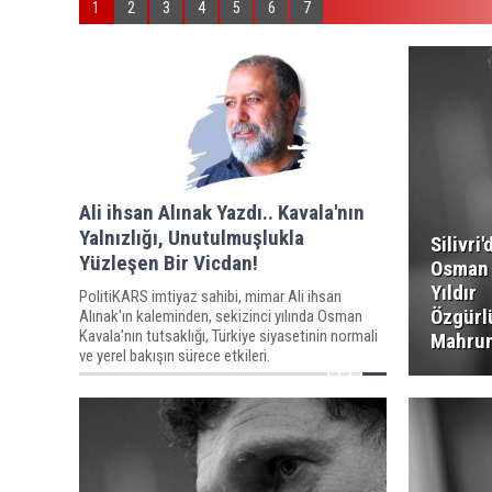
1
2
3
4
5
6
7
Ali ihsan Alınak Yazdı.. Kavala'nın
Yalnızlığı, Unutulmuşlukla
Silivri
Yüzleşen Bir Vicdan!
Osman 
Yıldır
PolitiKARS imtiyaz sahibi, mimar Ali ihsan
Özgür
Alınak'ın kaleminden, sekizinci yılında Osman
Kavala'nın tutsaklığı, Türkiye siyasetinin normali
Mahru
ve yerel bakışın sürece etkileri.