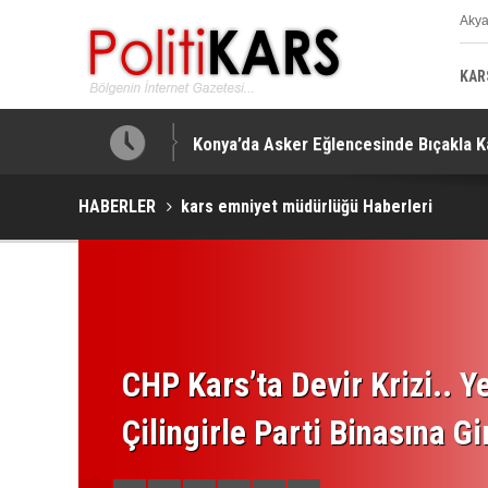
Aky
K
KAR
u Görüşüldü!
Konya’da Asker Eğlencesinde Bıçakla K
HABERLER
kars emniyet müdürlüğü Haberleri
CHP Kars’ta Devir Krizi.. Ye
Çilingirle Parti Binasına Gi