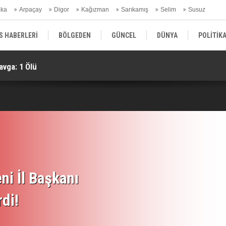
aka
Arpaçay
Digor
Kağızman
Sarıkamış
Selim
Susuz
ars Gündem
S HABERLERİ
BÖLGEDEN
GÜNCEL
DÜNYA
POLİTİK
avga: 1 Ölü
KA
EKONOMİ | FİNANS | OTOMOTİV
KÜLTÜR | SANAT | MAGAZİN
SAĞ
ni İl Başkanı
rdi!