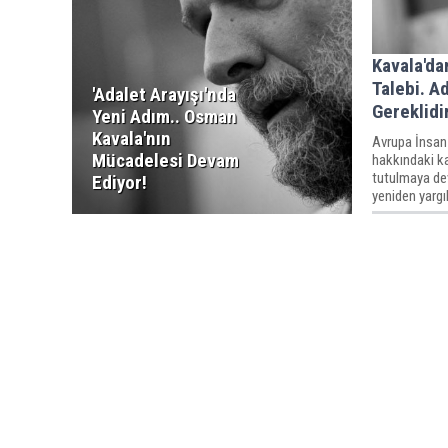
Kavala'da
Talebi. A
'Adalet Arayışı'nda
Gereklidi
Yeni Adım.. Osman
Kavala'nın
Avrupa İnsan
Mücadelesi Devam
hakkındaki k
tutulmaya de
Ediyor!
yeniden yargıl
yaptı.