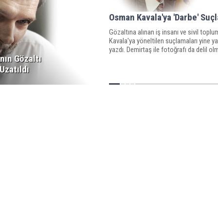
Osman Kavala'ya 'Darbe' Suç
Gözaltına alınan iş insanı ve sivil topl
Kavala'ya yöneltilen suçlamaları yine y
yazdı. Demirtaş ile fotoğrafı da delil ol
nın Gözaltı
Uzatıldı