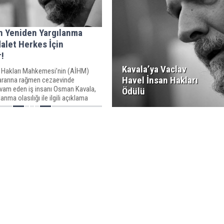
n Yeniden Yargılanma
dalet Herkes İçin
r!
Kavala’ya Vaclav
 Hakları Mahkemesi’nin (AİHM)
Havel İnsan Hakları
ararına rağmen cezaevinde
vam eden iş insanı Osman Kavala,
Ödülü
anma olasılığı ile ilgili açıklama