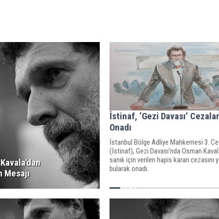
İstinaf, ‘Gezi Davası’ Cezalar
Onadı
İstanbul Bölge Adliye Mahkemesi 3. Ce
(İstinaf), Gezi Davası’nda Osman Kaval
sanık için verilen hapis kararı cezasını 
Kavala'dan
bularak onadı.
 Mesajı