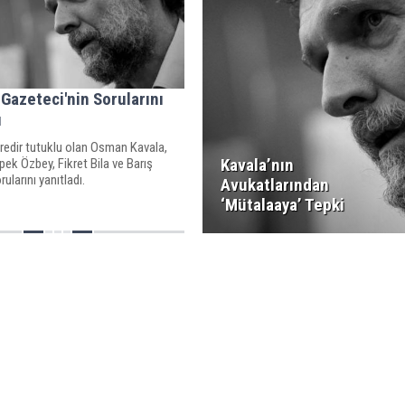
 Gazeteci'nin Sorularını
ı
süredir tutuklu olan Osman Kavala,
Kavala’nın
pek Özbey, Fikret Bila ve Barış
rularını yanıtladı.
Avukatlarından
‘Mütalaaya’ Tepki