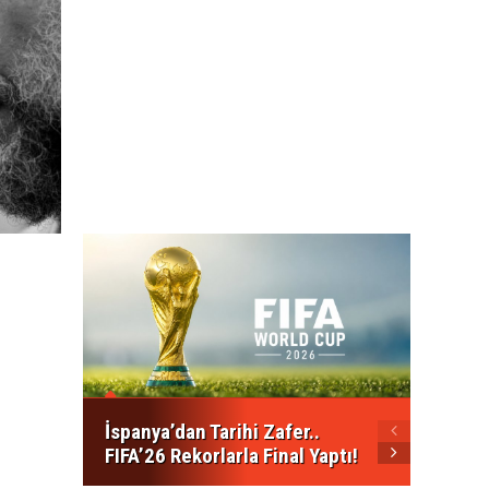
Kalkan
Mesajı
Açılma
İspanya’dan Tarihi Zafer..
FIFA’26 Rekorlarla Final Yaptı!