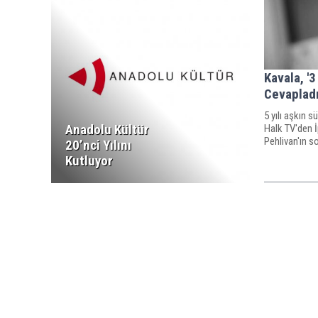
Kavala, '3
Cevaplad
5 yılı aşkın 
Anadolu Kültür
Halk TV'den İ
Pehlivan'ın so
20’nci Yılını
Kutluyor