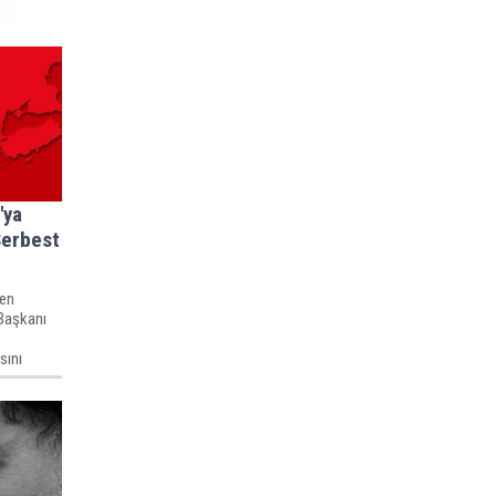
'ya
Serbest
men
Başkanı
sını