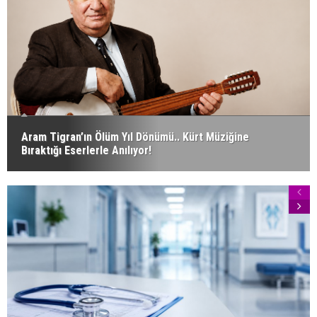
Aram Tigran’ın Ölüm Yıl Dönümü.. Kürt Müziğine
Bıraktığı Eserlerle Anılıyor!