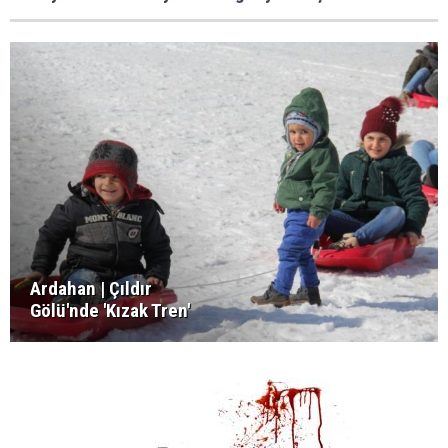
Ardahan | Çıldır
Gölü'nde 'Kızak Tren'