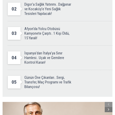
Digor’a Sağlık Yatırımı.. Dağpınar
02
ve Kocaköy’e Yeni Sağlık
Tesisleri Yapılacak!
Afyon’da Yolcu Otobüsü
03
Kamyonete Çarptı.. 1 Kişi Öldü,
15 Yaralı!
İspanya’dan İtalya’ya Sınır
04
Hamlesi.. Uçak ve Gemilere
Kontrol Kararı!
Günün Öne Çıkanları.. Sergi,
05
Transfer, Maç Programı ve Trafik
Bilançosu!