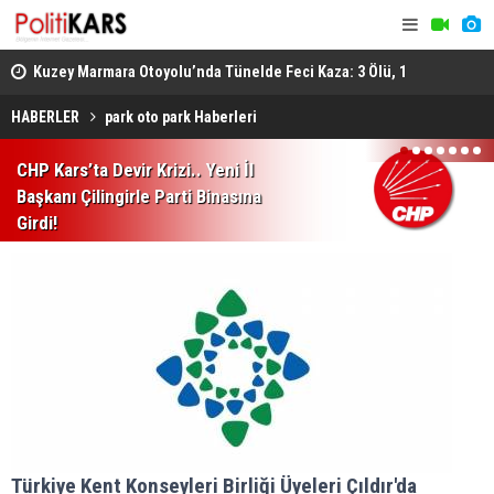
osyal
Kuzey Marmara Otoyolu’nda Tünelde Feci Kaza: 3 Ölü, 1
Gediz’de B
Ağır Yaralı
Ağır Yarala
HABERLER
park oto park Haberleri
1
2
3
4
5
6
7
CHP Kars’ta Devir Krizi.. Yeni İl
Başkanı Çilingirle Parti Binasına
Girdi!
Türkiye Kent Konseyleri Birliği Üyeleri Çıldır'da