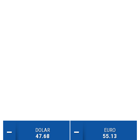
DOLAR
EURO
47.68
55.13