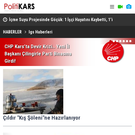
ştü..
İçme Suyu Projesinde Göçük: 1 İşçi Hayatını Kaybetti, 1’i
Afyon’da F
Ağır Yaralı
Sonucu 1 Ki
HABERLER
lgs Haberleri
1
2
3
4
5
6
7
CHP Kars’ta Devir Krizi.. Yeni İl
Başkanı Çilingirle Parti Binasına
Girdi!
Çıldır "Kış Şöleni"ne Hazırlanıyor