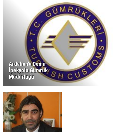
Ardahan'a Demir
İpekyolu Gümrük
Müdürlüğü