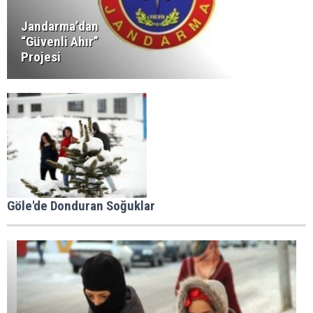
Jandarma’dan
“Güvenli Ahır”
Projesi
Göle'de Donduran Soğuklar