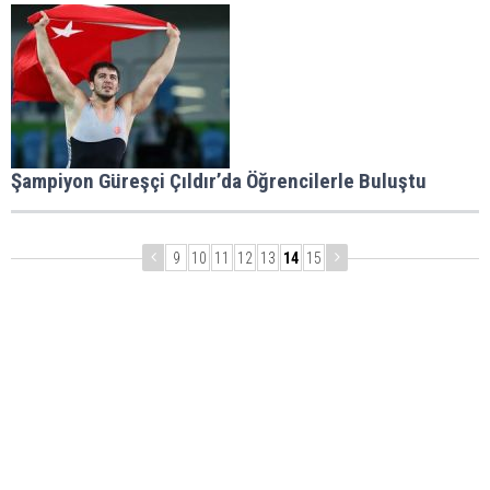
Şampiyon Güreşçi Çıldır’da Öğrencilerle Buluştu
9
10
11
12
13
14
15