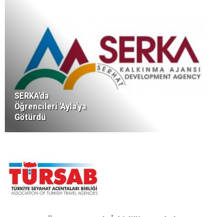
SERKA'da
Öğrencileri 'Ayla'ya
Götürdü