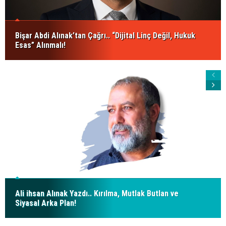
Bişar Abdi Alınak’tan Çağrı.. “Dijital Linç Değil, Hukuk
Esas” Alınmalı!
Ali ihsan Alınak Yazdı.. Kırılma, Mutlak Butlan ve
Siyasal Arka Plan!