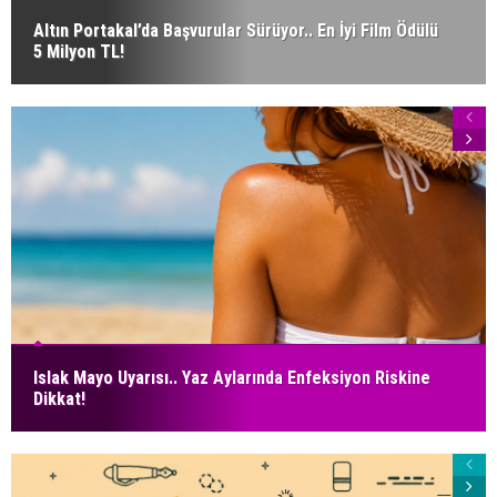
Altın Portakal’da Başvurular Sürüyor.. En İyi Film Ödülü
5 Milyon TL!
Islak Mayo Uyarısı.. Yaz Aylarında Enfeksiyon Riskine
Dikkat!