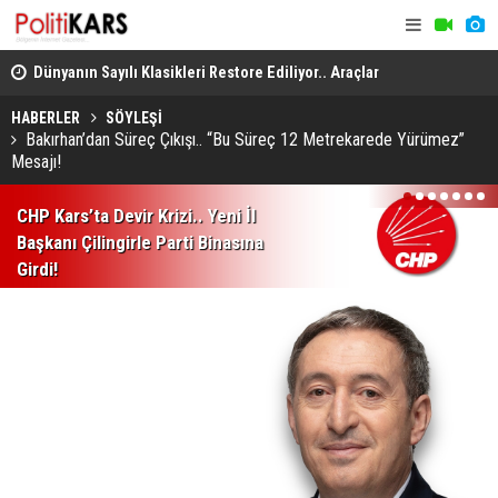
..
Dünyanın Sayılı Klasikleri Restore Ediliyor.. Araçlar
Kars-Akyak
Yeniden Yollara Dönüyor!
Kalan Tren 
HABERLER
SÖYLEŞİ
Bakırhan’dan Süreç Çıkışı.. “Bu Süreç 12 Metrekarede Yürümez”
Mesajı!
1
2
3
4
5
6
7
CHP Kars’ta Devir Krizi.. Yeni İl
Başkanı Çilingirle Parti Binasına
Girdi!