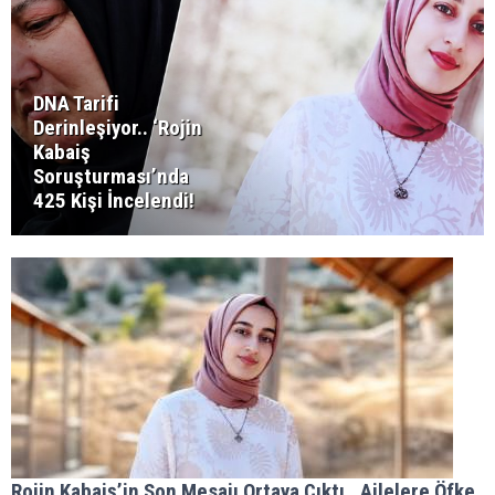
DNA Tarifi
Derinleşiyor.. ‘Rojin
Kabaiş
Soruşturması’nda
425 Kişi İncelendi!
Rojin Kabaiş’in Son Mesajı Ortaya Çıktı.. Ailelere Öfke