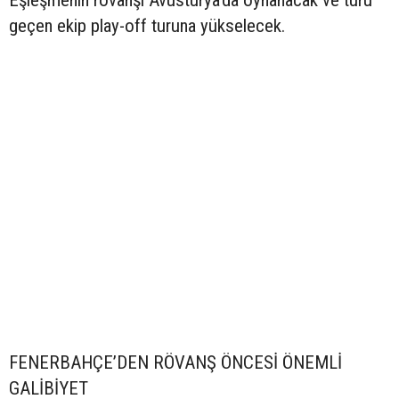
Eşleşmenin rövanşı Avusturya’da oynanacak ve turu
geçen ekip play-off turuna yükselecek.
FENERBAHÇE’DEN RÖVANŞ ÖNCESİ ÖNEMLİ
GALİBİYET