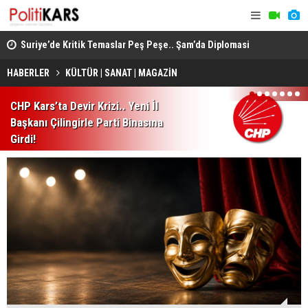
ında
Suriye’de Kritik Temaslar Peş Peşe.. Şam’da Diplomasi
“Milli Day
ve Güvenlik Gündemi Öne Çıktı!
HÜDA PAR d
HABERLER
KÜLTÜR | SANAT | MAGAZİN
1
2
3
4
5
6
7
CHP Kars’ta Devir Krizi.. Yeni İl
Başkanı Çilingirle Parti Binasına
Girdi!