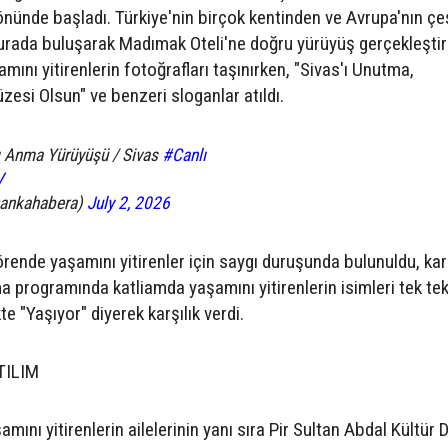
önünde başladı. Türkiye'nin birçok kentinden ve Avrupa'nın çeş
burada buluşarak Madımak Oteli'ne doğru yürüyüş gerçekleştir
nı yitirenlerin fotoğrafları taşınırken, "Sivas'ı Unutma,
si Olsun" ve benzeri sloganlar atıldı.
 Anma Yürüyüşü / Sivas
#Canlı
V
@ankahabera)
July 2, 2026
ende yaşamını yitirenler için saygı duruşunda bulunuldu, kara
 programında katliamda yaşamını yitirenlerin isimleri tek te
te "Yaşıyor" diyerek karşılık verdi.
TILIM
nı yitirenlerin ailelerinin yanı sıra Pir Sultan Abdal Kültür 