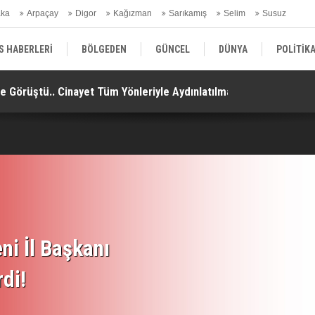
aka
Arpaçay
Digor
Kağızman
Sarıkamış
Selim
Susuz
ars Gündem
S HABERLERİ
BÖLGEDEN
GÜNCEL
DÜNYA
POLİTİK
 Görüştü.. Cinayet Tüm Yönleriyle Aydınlatılmalı!
Sı
EKONOMİ | FİNANS | OTOMOTİV
KÜLTÜR | SANAT | MAGAZİN
SAĞ
ni İl Başkanı
rdi!