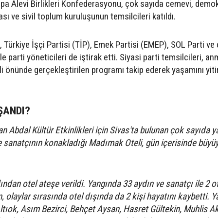
pa Alevi Birlikleri Konfederasyonu, çok sayıda cemevi, demok
sı ve sivil toplum kuruluşunun temsilcileri katıldı.
Türkiye İşçi Partisi (TİP), Emek Partisi (EMEP), SOL Parti ve 
ile parti yöneticileri de iştirak etti. Siyasi parti temsilcileri, a
i önünde gerçekleştirilen programı takip ederek yaşamını yiti
ŞANDI?
 Abdal Kültür Etkinlikleri için Sivas'ta bulunan çok sayıda y
e sanatçının konakladığı Madımak Oteli, gün içerisinde büyü
ından otel ateşe verildi. Yangında 33 aydın ve sanatçı ile 2 o
n, olaylar sırasında otel dışında da 2 kişi hayatını kaybetti. 
Altıok, Asım Bezirci, Behçet Aysan, Hasret Gültekin, Muhlis A