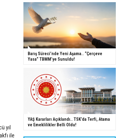
Barış Süreci’nde Yeni Aşama.. “Çerçeve
Yasa” TBMM’ye Sunuldu!
YAŞ Kararları Açıklandı.. TSK’da Terfi, Atama
ve Emeklilikler Belli Oldu!
ü yıl
kfı ile