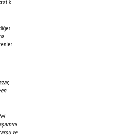
ratik
diğer
nma
renler
azar,
yen
tel
Yaşamını
karsu ve