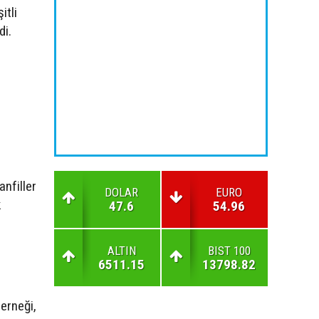
itli
di.
nfiller
DOLAR
EURO
k
47.6
54.96
ALTIN
BIST 100
6511.15
13798.82
Derneği,