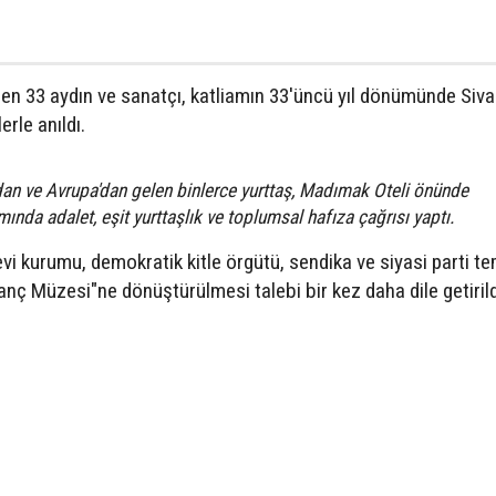
ren 33 aydın ve sanatçı, katliamın 33'üncü yıl dönümünde Siva
erle anıldı.
ndan ve Avrupa'dan gelen binlerce yurttaş, Madımak Oteli önünde
da adalet, eşit yurttaşlık ve toplumsal hafıza çağrısı yaptı.
i kurumu, demokratik kitle örgütü, sendika ve siyasi parti te
tanç Müzesi"ne dönüştürülmesi talebi bir kez daha dile getirild