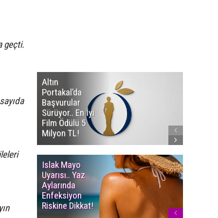
 geçti.
Altın
Manço’
Portakal’da
Mirasçıl
 sayıda
Başvurular
Telif Dav
Sürüyor.. En İyi
Eserleri
Film Ödülü 5
İadesi T
Milyon TL!
Edildi!
eleri
Islak Mayo
Multiple
Uyarısı.. Yaz
Myelom
Aylarında
Uyarısı.
Enfeksiyon
Süren K
Riskine Dikkat!
Ağrıların
yın
Dikkate 