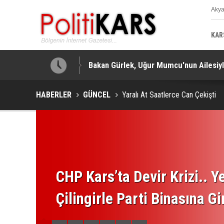
Aky
K
KAR
Bakan Gürlek, Uğur Mumcu'nun Ailesiyle
HABERLER
GÜNCEL
Yaralı At Saatlerce Can Çekişti
CHP Kars’ta Devir Krizi.. Ye
Çilingirle Parti Binasına Gi