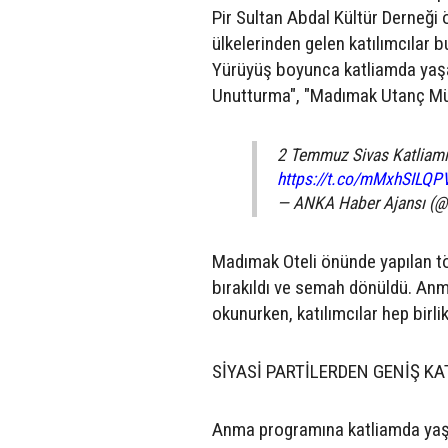
Pir Sultan Abdal Kültür Derneği 
ülkelerinden gelen katılımcılar 
Yürüyüş boyunca katliamda yaşamı
Unutturma", "Madımak Utanç Müze
2 Temmuz Sivas Katliamı
https://t.co/mMxhSILQP
— ANKA Haber Ajansı (
Madımak Oteli önünde yapılan tör
bırakıldı ve semah dönüldü. Anma
okunurken, katılımcılar hep birlik
SİYASİ PARTİLERDEN GENİŞ KA
Anma programına katliamda yaşamı