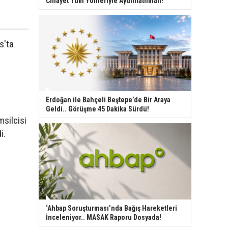
Cinayet Tüm Yönleriyle Aydınlatılmalı!
s'ta
Erdoğan ile Bahçeli Beştepe’de Bir Araya
Geldi.. Görüşme 45 Dakika Sürdü!
msilcisi
i.
‘Ahbap Soruşturması’nda Bağış Hareketleri
İnceleniyor.. MASAK Raporu Dosyada!