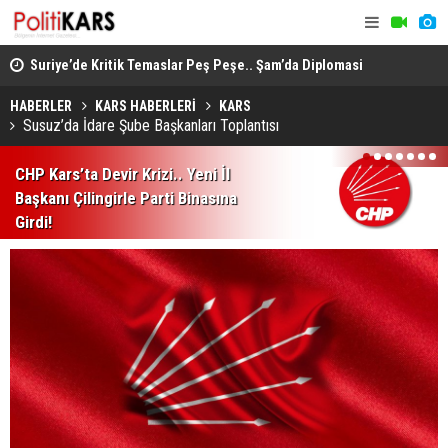
ında
Suriye’de Kritik Temaslar Peş Peşe.. Şam’da Diplomasi
“Milli Day
ve Güvenlik Gündemi Öne Çıktı!
HÜDA PAR d
HABERLER
KARS HABERLERİ
KARS
Susuz’da İdare Şube Başkanları Toplantısı
1
2
3
4
5
6
7
CHP Kars’ta Devir Krizi.. Yeni İl
Başkanı Çilingirle Parti Binasına
Girdi!