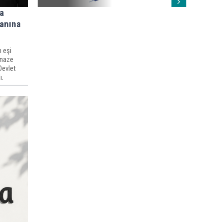
a
Yanına
 eşi
enaze
Devlet
ı.