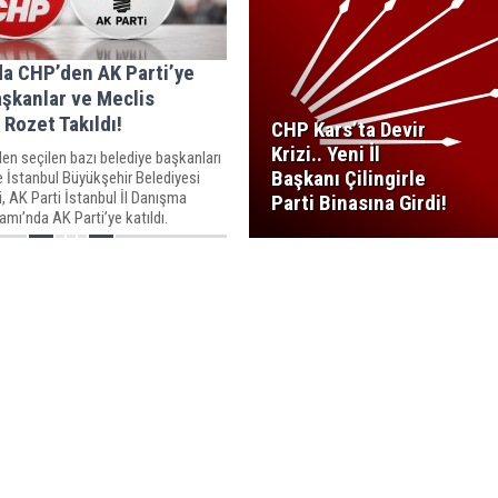
da CHP’den AK Parti’ye
aşkanlar ve Meclis
 Rozet Takıldı!
CHP Kars’ta Devir
Krizi.. Yeni İl
en seçilen bazı belediye başkanları
Başkanı Çilingirle
ve İstanbul Büyükşehir Belediyesi
i, AK Parti İstanbul İl Danışma
Parti Binasına Girdi!
amı’nda AK Parti’ye katıldı.