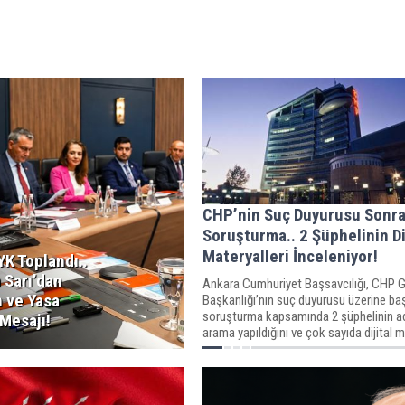
CHP’nin Suç Duyurusu Sonra
Soruşturma.. 2 Şüphelinin Di
Materyalleri İnceleniyor!
K Toplandı..
 Sarı’dan
Ankara Cumhuriyet Başsavcılığı, CHP 
n ve Yasa
Başkanlığı’nın suç duyurusu üzerine baş
soruşturma kapsamında 2 şüphelinin a
Mesajı!
arama yapıldığını ve çok sayıda dijital 
el konulduğunu açıkladı.