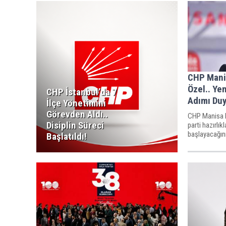
CHP Manis
Özel.. Yen
CHP İstanbul’da 7
Adımı Du
İlçe Yönetimini
Görevden Aldı..
CHP Manisa Mi
Disiplin Süreci
parti hazırlık
başlayacağını
Başlatıldı!