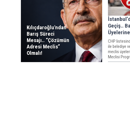
İstanbul’
Geçiş.. B
Kılıçdaroğlu'ndan
Üyelerine
Barış Süreci
Mesajı.. “Çözümün
CHP listesind
Adresi Meclis”
ile belediye 
meclis üyeler
Olmalı!
Meclisi Progr