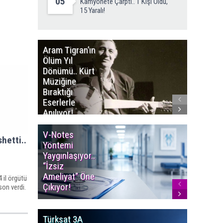
05
Kamyonete Çarptı.. 1 Kişi Öldü,
15 Yaralı!
Aram Tigran’ın
Gordion’
Ölüm Yıl
Bin 200 Y
Dönümü.. Kürt
Ahşap M
Müziğine
Tümülü
Bıraktığı
Gerçek 
Eserlerle
Midas De
Anılıyor!
V-Notes
Islak M
hetti..
Yöntemi
Uyarısı..
Yaygınlaşıyor..
Aylarınd
“İzsiz
Enfeksi
Ameliyat” Öne
Riskine 
 il örgütü
Çıkıyor!
son verdi.
Türksat 3A
LGS’de İ