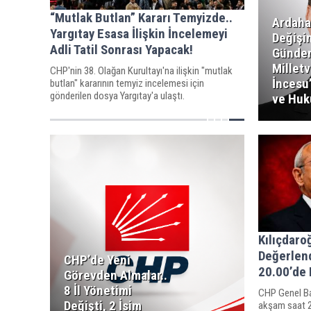
“Mutlak Butlan” Kararı Temyizde..
Ardaha
Yargıtay Esasa İlişkin İncelemeyi
Değişi
Adli Tatil Sonrası Yapacak!
Günde
Milletv
CHP'nin 38. Olağan Kurultayı'na ilişkin "mutlak
İncesu’
butlan" kararının temyiz incelemesi için
gönderilen dosya Yargıtay'a ulaştı.
ve Huk
Kılıçdar
Değerlend
CHP’de Yeni
20.00’de 
Görevden Almalar..
8 İl Yönetimi
CHP Genel Ba
Değişti, 2 İsim
akşam saat 20