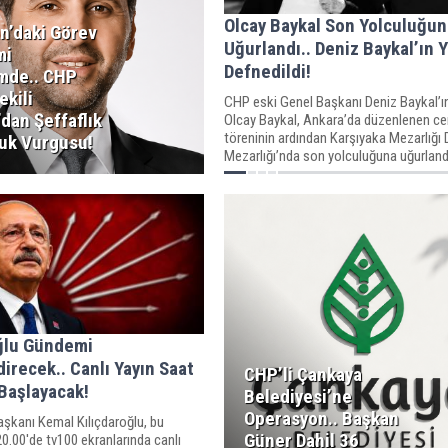
Olcay Baykal Son Yolculuğun
n’daki Görev
Uğurlandı.. Deniz Baykal’ın 
mi
Defnedildi!
mde.. CHP
ekili
CHP eski Genel Başkanı Deniz Baykal’ın
dan Şeffaflık
Olcay Baykal, Ankara’da düzenlenen c
töreninin ardından Karşıyaka Mezarlığı 
uk Vurgusu!
Mezarlığı’nda son yolculuğuna uğurland
oğlu Gündemi
irecek.. Canlı Yayın Saat
CHP’li Çankaya
Başlayacak!
Belediyesi’ne
Operasyon.. Başkan
şkanı Kemal Kılıçdaroğlu, bu
Güner Dahil 36
.00'de tv100 ekranlarında canlı