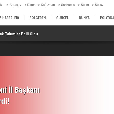
aka
Arpaçay
Digor
Kağızman
Sarıkamış
Selim
Susuz
ars Gündem
S HABERLERİ
BÖLGEDEN
GÜNCEL
DÜNYA
POLİTİK
ak Takımlar Belli Oldu
Pa
EKONOMİ | FİNANS | OTOMOTİV
KÜLTÜR | SANAT | MAGAZİN
SAĞ
ni İl Başkanı
rdi!