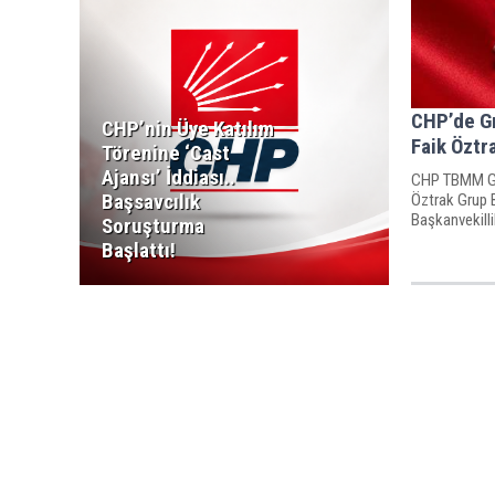
CHP’de Gr
CHP’nin Üye Katılım
Faik Öztr
Törenine ‘Cast
Ajansı’ İddiası..
CHP TBMM Gru
Başsavcılık
Öztrak Grup B
Başkanvekillik
Soruşturma
Başlattı!