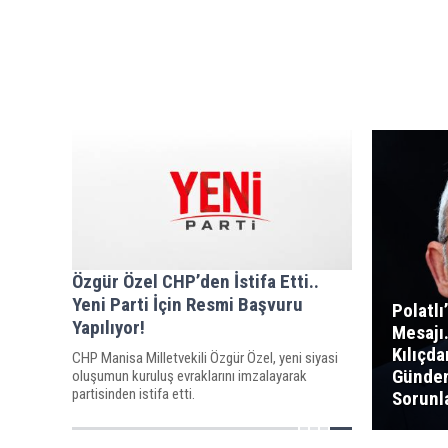
Özgür Özel CHP’den İstifa Etti..
Yeni Parti İçin Resmi Başvuru
Polatl
Yapılıyor!
Mesajı.
Kılıçd
CHP Manisa Milletvekili Özgür Özel, yeni siyasi
Gündem
oluşumun kuruluş evraklarını imzalayarak
partisinden istifa etti.
Sorunla