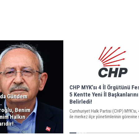
CHP MYK’sı 4 İl Örgütünü Fes
5 Kentte Yeni İl Başkanlarını
ı’da Gündem
Belirledi!
.
aroğlu, Benim
Cumhuriyet Halk Partisi (CHP) MYK’sı, 4
im Halkın
ile merkez ilçe yönetimlerinin görevine 
rıdır!