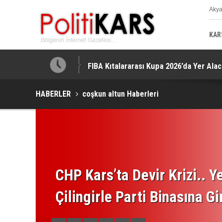
Aky
K
KAR
tti!
FIBA Kıtalararası Kupa 2026’da Yer Alac
HABERLER
coşkun altun Haberleri
CHP Kars’ta Devir Krizi.. Ye
Çilingirle Parti Binasına Gi