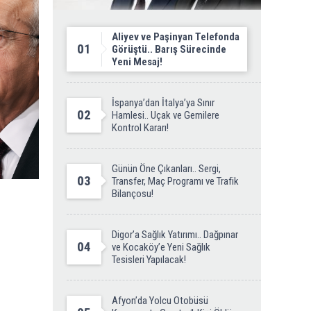
Aliyev ve Paşinyan Telefonda
01
Görüştü.. Barış Sürecinde
Yeni Mesaj!
İspanya’dan İtalya’ya Sınır
02
Hamlesi.. Uçak ve Gemilere
Kontrol Kararı!
Günün Öne Çıkanları.. Sergi,
03
Transfer, Maç Programı ve Trafik
Bilançosu!
Digor’a Sağlık Yatırımı.. Dağpınar
04
ve Kocaköy’e Yeni Sağlık
Tesisleri Yapılacak!
Afyon’da Yolcu Otobüsü