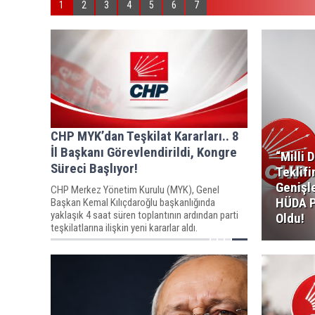
1
2
3
4
5
6
7
CHP MYK’dan Teşkilat Kararları.. 8
İl Başkanı Görevlendirildi, Kongre
“Milli 
Süreci Başlıyor!
Teklif
Genişl
CHP Merkez Yönetim Kurulu (MYK), Genel
HÜDA P
Başkan Kemal Kılıçdaroğlu başkanlığında
yaklaşık 4 saat süren toplantının ardından parti
Oldu!
teşkilatlarına ilişkin yeni kararlar aldı.