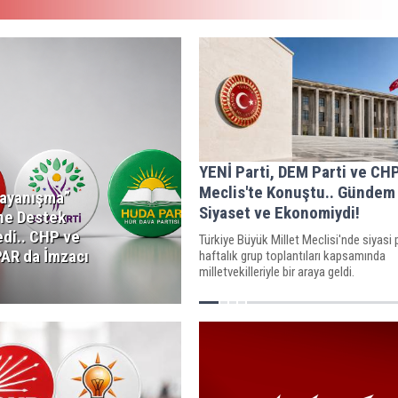
YENİ Parti, DEM Parti ve CH
Meclis'te Konuştu.. Gündem
Dayanışma”
Siyaset ve Ekonomiydi!
ine Destek
edi.. CHP ve
Türkiye Büyük Millet Meclisi'nde siyasi p
AR da İmzacı
haftalık grup toplantıları kapsamında
milletvekilleriyle bir araya geldi.