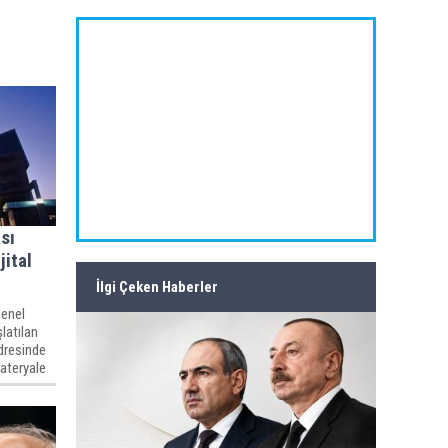
sı
jital
İlgi Çeken Haberler
Genel
latılan
dresinde
materyale