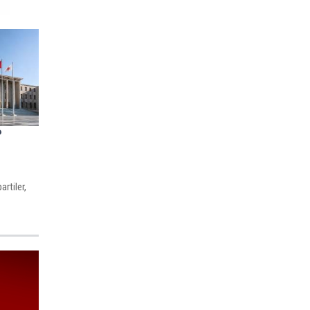
P
artiler,