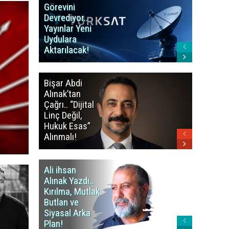
Görevini
Yerleşti
Devrediyor..
Tamamla
Yayınlar Yeni
Okulları
Uydulara
Doluluk 
Aktarılacak!
% 95,76 
Bişar Abdi
Kalkan’d
Alınak’tan
Barış Sü
Çağrı.. “Dijital
Mesajı..
Linç Değil,
Siyaset
Hukuk Esas”
Açılmalı
Alınmalı!
Ali ihsan
Ali ihsa
Alınak Yazdı..
Alınak Y
Kırılma, Mutlak
Ani’deki
Butlan ve
Hafızayı
Siyasal Arka
Onaraca
Plan!