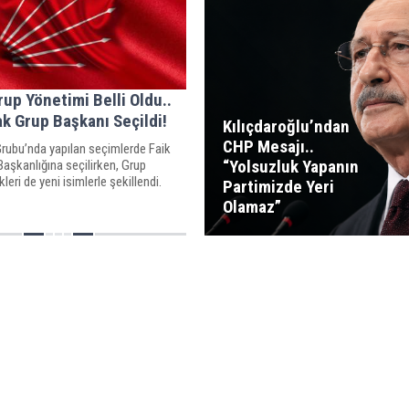
up Yönetimi Belli Oldu..
ak Grup Başkanı Seçildi!
Kılıçdaroğlu’ndan
CHP Mesajı..
bu’nda yapılan seçimlerde Faik
“Yolsuzluk Yapanın
aşkanlığına seçilirken, Grup
leri de yeni isimlerle şekillendi.
Partimizde Yeri
Olamaz”