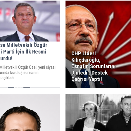
a Milletvekili Özgür
i Parti İçin İlk Resmi
CHP Lideri
yurdu!
Kılıçdaroğlu,
Esnafın Sorunlarını
lletvekili Özgür Özel, yeni siyasi
Dinledi.. Destek
larında kuruluş sürecinin
 açıkladı.
Çağrısı Yaptı!