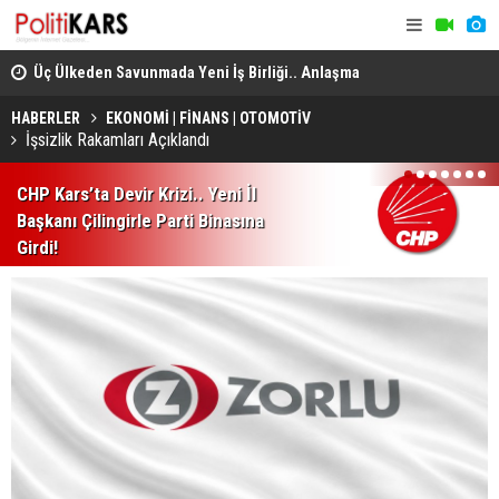
Üç Ülkeden Savunmada Yeni İş Birliği.. Anlaşma
Konya’da A
Mekke'de Düzenlenen Zirvede İmzalandı!
HABERLER
EKONOMİ | FİNANS | OTOMOTİV
İşsizlik Rakamları Açıklandı
1
2
3
4
5
6
7
CHP Kars’ta Devir Krizi.. Yeni İl
Başkanı Çilingirle Parti Binasına
Girdi!