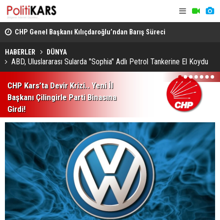
CHP Genel Başkanı Kılıçdaroğlu’ndan Barış Süreci
Kars’ta Yab
Vurgusu.. Sorumluluk Alacağız!
Rahatsızlan
HABERLER
DÜNYA
ABD, Uluslararası Sularda "Sophia" Adlı Petrol Tankerine El Koydu
1
2
3
4
5
6
7
CHP Kars’ta Devir Krizi.. Yeni İl
Başkanı Çilingirle Parti Binasına
Girdi!