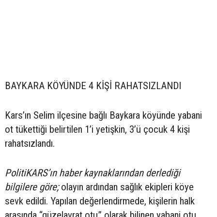
BAYKARA KÖYÜNDE 4 KİŞİ RAHATSIZLANDI
Kars’ın Selim ilçesine bağlı Baykara köyünde yabani
ot tükettiği belirtilen 1’i yetişkin, 3’ü çocuk 4 kişi
rahatsızlandı.
PolitiKARS’ın haber kaynaklarından derlediği
bilgilere göre;
olayın ardından sağlık ekipleri köye
sevk edildi. Yapılan değerlendirmede, kişilerin halk
arasında “güzelavrat otu” olarak bilinen yabani otu