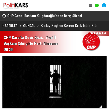
CHP Genel Başkanı Kılıçdaroğlu’ndan Barış Süreci
Kars’ta Yab
Vurgusu.. Sorumluluk Alacağız!
Rahatsızlan
Kızılay Başkanı Kerem Kınık İstifa Etti
HABERLER
GÜNCEL
1
2
3
4
5
6
7
CHP Kars’ta Devir Krizi.. Yeni İl
Başkanı Çilingirle Parti Binasına
Girdi!