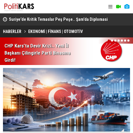
ında
Suriye’de Kritik Temaslar Peş Peşe.. Şam’da Diplomasi
“Milli Day
ve Güvenlik Gündemi Öne Çıktı!
HÜDA PAR d
HABERLER
EKONOMİ | FİNANS | OTOMOTİV
1
2
3
4
5
6
7
CHP Kars’ta Devir Krizi.. Yeni İl
Başkanı Çilingirle Parti Binasına
Girdi!