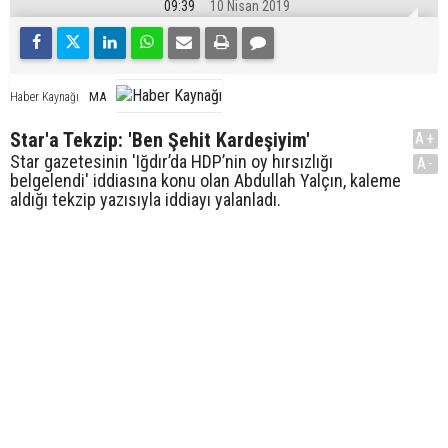
09:39
10 Nisan 2019
MA
Haber Kaynağı
Star'a Tekzip: 'Ben Şehit Kardeşiyim'
A+
Star gazetesinin 'Iğdır’da HDP’nin oy hırsızlığı
A-
belgelendi' iddiasına konu olan Abdullah Yalçın, kaleme
aldığı tekzip yazısıyla iddiayı yalanladı.