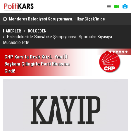
lleri
Menderes Belediyesi Soruşturması.. İlkay Çiçek’in de
Musa Anter 
Aralarında Olduğu 10 Kişi Tutuklandı!
Yeniden İn
HABERLER
BÖLGEDEN
Palandöken'de Snowbike Şampiyonası.. Sporcular Kıyasıya
Mücadele Etti!
1
2
3
4
5
6
7
CHP Kars’ta Devir Krizi.. Yeni İl
Başkanı Çilingirle Parti Binasına
Girdi!