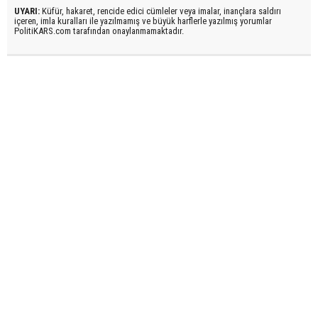
UYARI:
Küfür, hakaret, rencide edici cümleler veya imalar, inançlara saldırı
içeren, imla kuralları ile yazılmamış ve büyük harflerle yazılmış yorumlar
PolitiKARS.com tarafından onaylanmamaktadır.