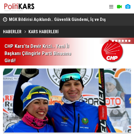
adec
MGK Bildirisi Açıklandı.. Güvenlik Gündemi, İç ve Dış
Domuz Sanı
Politika Başlıkları Değerlendirildi!
HABERLER
KARS HABERLERİ
1
2
3
4
5
6
7
CHP Kars’ta Devir Krizi.. Yeni İl
Başkanı Çilingirle Parti Binasına
Girdi!