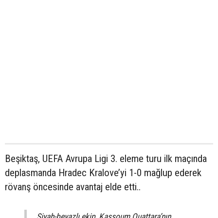
Beşiktaş, UEFA Avrupa Ligi 3. eleme turu ilk maçında
deplasmanda Hradec Kralove’yi 1-0 mağlup ederek
rövanş öncesinde avantaj elde etti..
Siyah-beyazlı ekip, Kassoum Ouattara’nın