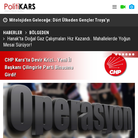
 ve
Mitolojiden Geleceğe: Dört Ülkeden Gençler Troya’yı
Su Birikint
Yeniden Tasarladı
Oltu'da Göz
HABERLER
BÖLGEDEN
Hanak’ta Doğal Gaz Çalışmaları Hız Kazandı.. Mahallelerde Yoğun
Mesai Sürüyor!
1
2
3
4
5
6
7
CHP Kars’ta Devir Krizi.. Yeni İl
Başkanı Çilingirle Parti Binasına
Girdi!