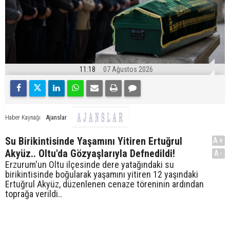
11:18
07 Ağustos 2026
Ajanslar
Haber Kaynağı
Su Birikintisinde Yaşamını Yitiren Ertuğrul
A+
Akyüz.. Oltu'da Gözyaşlarıyla Defnedildi!
A-
Erzurum'un Oltu ilçesinde dere yatağındaki su
birikintisinde boğularak yaşamını yitiren 12 yaşındaki
Ertuğrul Akyüz, düzenlenen cenaze töreninin ardından
toprağa verildi..