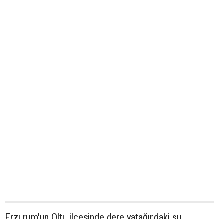
Erzurum'un Oltu ilçesinde dere yatağındaki su