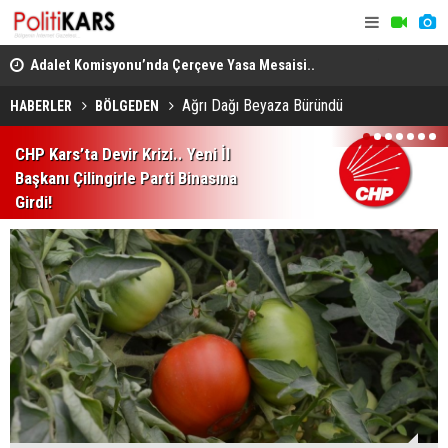
en
Adalet Komisyonu’nda Çerçeve Yasa Mesaisi..
THY, Temmu
Görüşmeler Tartışmalarla Başladı!
Ağrı Dağı Beyaza Büründü
HABERLER
BÖLGEDEN
1
2
3
4
5
6
7
CHP Kars’ta Devir Krizi.. Yeni İl
Başkanı Çilingirle Parti Binasına
Girdi!