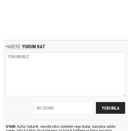
HABERE
YORUM KAT
UYARI:
Küfür, hakaret, rencide edici cümleler veya imalar, inançlara saldırı
içeren, imla kuralları ile yazılmamış ve büyük harflerle yazılmış yorumlar