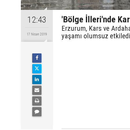
'Bölge İlleri'nde Kar
12:43
Erzurum, Kars ve Ardahan
yaşamı olumsuz etkiled
17 Nisan 2019