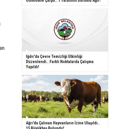
Otomobile Çarptı.. 1 Yaralının Durumu Ağır!
ı
şan
Iğdır'da Çevre Temizliği Etkinliği
Düzenlendi.. Farklı Noktalarda Çalışma
Yapıldı!
Ağrı'da Çalınan Hayvanların İzine Ulaşıldı..
15 Büyükbaş Bulundu!