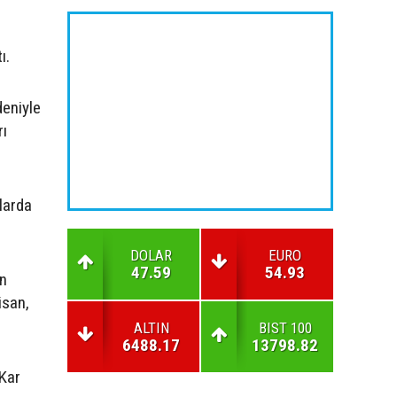
ı.
deniyle
rı
larda
DOLAR
EURO
47.59
54.93
an
isan,
ALTIN
BIST 100
6488.17
13798.82
 Kar