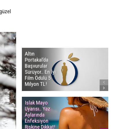
 güzel
Altın
Manço’
Portakal’da
Mirasçıl
Başvurular
Telif Dav
Sürüyor.. En İyi
Eserleri
Film Ödülü 5
İadesi T
Milyon TL!
Edildi!
Islak Mayo
Multiple
Uyarısı.. Yaz
Myelom
Aylarında
Uyarısı.
Enfeksiyon
Süren K
Riskine Dikkat!
Ağrıların