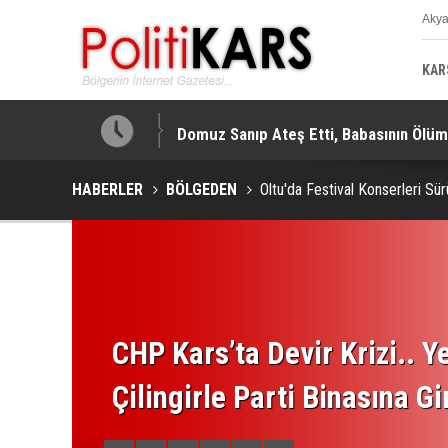
Aky
K
KAR
lendirildi!
Domuz Sanıp Ateş Etti, Babasının Ölü
HABERLER
BÖLGEDEN
Oltu'da Festival Konserleri Sü
CHP Kars’ta Devir Krizi.. Ye
Çilingirle Parti Binasına Gi