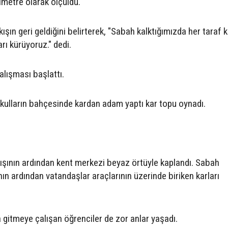
timetre olarak ölçüldü.
ışın geri geldiğini belirterek, "Sabah kalktığımızda her taraf k
arı kürüyoruz." dedi.
alışması başlattı.
okulların bahçesinde kardan adam yaptı kar topu oynadı.
ğışının ardından kent merkezi beyaz örtüyle kaplandı. Sabah
ının ardından vatandaşlar araçlarının üzerinde biriken karları
 gitmeye çalışan öğrenciler de zor anlar yaşadı.