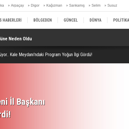
aka
Arpaçay
Digor
Kağızman
Sarıkamış
Selim
Susuz
ars Gündem
S HABERLERİ
BÖLGEDEN
GÜNCEL
DÜNYA
POLİTİK
müne Neden Oldu
He
EKONOMİ | FİNANS | OTOMOTİV
KÜLTÜR | SANAT | MAGAZİN
SAĞ
rüyor.. Kale Meydanı'ndaki Program Yoğun İlgi Gördü!
ni İl Başkanı
rdi!