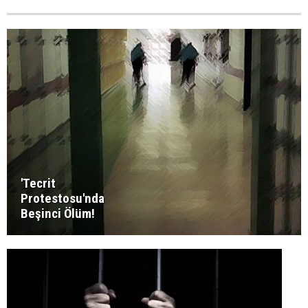
'Tecrit
Protestosu'nda
Beşinci Ölüm!