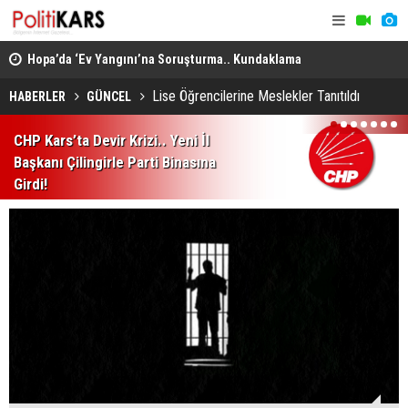
Hopa’da ‘Ev Yangını’na Soruşturma.. Kundaklama
Digor’da İk
Şüphesiyle 1 Kişi Gözaltına Alındı!
Projelerin 
Lise Öğrencilerine Meslekler Tanıtıldı
HABERLER
GÜNCEL
1
2
3
4
5
6
7
CHP Kars’ta Devir Krizi.. Yeni İl
Başkanı Çilingirle Parti Binasına
Girdi!