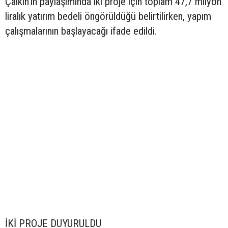
Çalkın’ın paylaşımında iki proje için toplam 47,7 milyon
liralık yatırım bedeli öngörüldüğü belirtilirken, yapım
çalışmalarının başlayacağı ifade edildi.
İKİ PROJE DUYURULDU