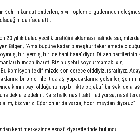
n şehrin kanaat önderleri, sivil toplum örgütlerinden oluşmas
olacağını da ifade etti.
 20 yıllık belediyecilik pratiğini aklaması halinde seçimlerd
leyen Bilgen, “Ama bugüne kadar o meşhur tekerlemede olduğu 
soymuş, biri yemiş, biri de hani bana’ diyor. Düzen partilerinin 
ümanları bundan ibaret. Biz bu şehri soydurmamak için,
Bu komisyon teklifimizde son derece ciddiyiz, ısrarlıyız. Ada
klarına birbirleri ile it dalaşı yapacaklarına gelsinler, şehrin
inde kimin payı olduğunu hep birlikte objektif bir şekilde araş
deklere edelim. Kars halkı nasıl taktir ediyorsa, nasıl terc
lalım, biz varız. Eğer onlar da varsa, hodri meydan diyoruz”
dından kent merkezinde esnaf ziyaretlerinde bulundu.