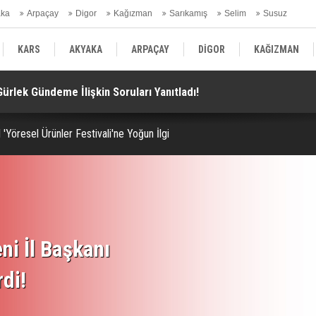
aka
Arpaçay
Digor
Kağızman
Sarıkamış
Selim
Susuz
ars Gündem
KARS
AKYAKA
ARPAÇAY
DİGOR
KAĞIZMAN
 Gürlek Gündeme İlişkin Soruları Yanıtladı!
Te
SELİM
SUSUZ
KARS GÜNDEM
 'Yöresel Ürünler Festivali'ne Yoğun İlgi
ni İl Başkanı
rdi!