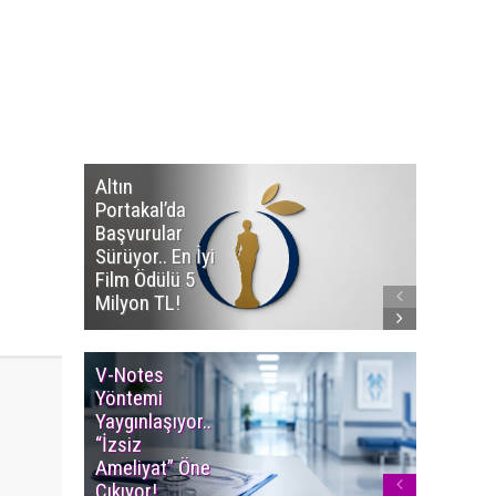
Altın
Manço’
Portakal’da
Mirasçıl
Başvurular
Telif Dav
Sürüyor.. En İyi
Eserleri
Film Ödülü 5
İadesi T
Milyon TL!
Edildi!
V-Notes
Islak M
Yöntemi
Uyarısı..
Yaygınlaşıyor..
Aylarınd
“İzsiz
Enfeksi
Ameliyat” Öne
Riskine 
Çıkıyor!