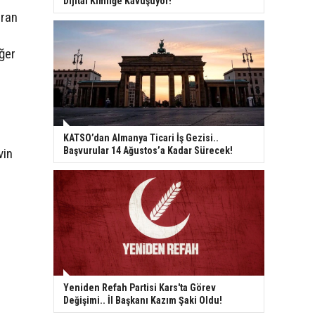
Dijital Kimliğe Kavuşuyor!
uran
ğer
KATSO’dan Almanya Ticari İş Gezisi..
Başvurular 14 Ağustos’a Kadar Sürecek!
vin
Yeniden Refah Partisi Kars'ta Görev
Değişimi.. İl Başkanı Kazım Şaki Oldu!