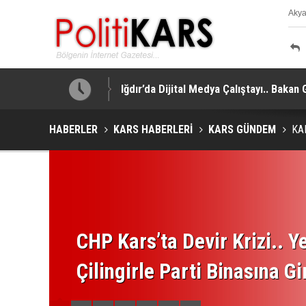
Aky
K
!
Iğdır’da Dijital Medya Çalıştayı.. Bakan
HABERLER
KARS HABERLERİ
KARS GÜNDEM
KAI
CHP Kars’ta Devir Krizi.. Ye
Çilingirle Parti Binasına Gi