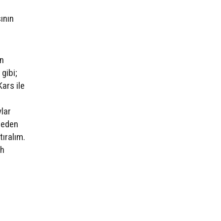
ının
en
gibi;
Kars ile
ylar
 neden
tıralım.
ih