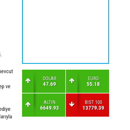
.
 mevcut
DOLAR
EURO
47.69
55.18
ep ve
ALTIN
BIST 100
6649.93
13779.39
ediye
larıyla