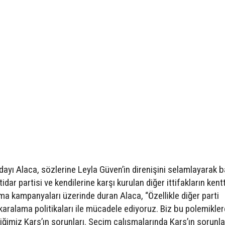
yı Alaca, sözlerine Leyla Güven’in direnişini selamlayarak b
idar partisi ve kendilerine karşı kurulan diğer ittifakların kent
ama kampanyaları üzerinde duran Alaca, “Özellikle diğer parti
 karalama politikaları ile mücadele ediyoruz. Biz bu polemikler
ğimiz Kars’ın sorunları. Seçim çalışmalarında Kars’ın sorunla