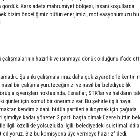
a gördük. Kars adeta mahrumiyet bölgesi, insani koşullarda
zmek bizim önceliğimiz bütün enerjimizi, motivasyonumuzu bu
i.
i çalışmalarının hazırlık ve ısınmaya dönük olduğunu ifade etti
lamadık. Şu anki çalışmalarımız daha çok ziyaretlerle kentin
 nasıl bir çalışma yürüteceğimizi ve nasıl bir belediyecilik
 alışverişleri noktasında. Esnaflar, STK’lar ve halkların tal
i günler için somut bir önerimiz var. Bu şehirle ilgili hayal
aktan kendimiz dahil bütün partileri alıkoymak için çağrıda
ri şimdiye kadar yöneten 3 parti başta olmak üzere bütün bel
e ilgili özellikle yolsuzlukla ilgili, belediyedeki suistimal iddia
et ediyoruz. Biz bu komisyona üye vermeye hazırız” dedi.