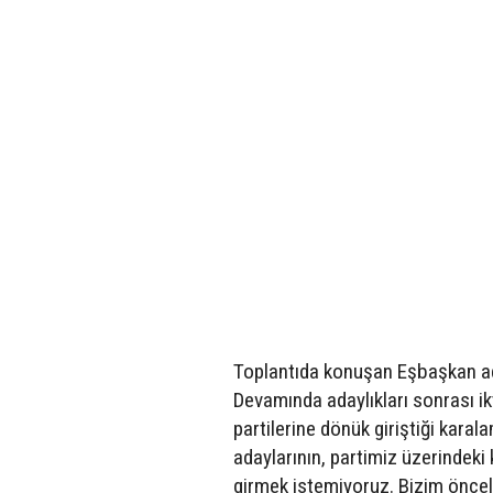
Toplantıda konuşan Eşbaşkan ada
Devamında adaylıkları sonrası ikt
partilerine dönük giriştiği karal
adaylarının, partimiz üzerindeki
girmek istemiyoruz. Bizim önceli