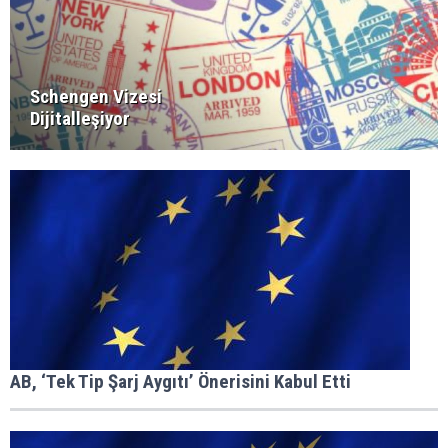
Schengen Vizesi
Dijitalleşiyor
AB, ‘Tek Tip Şarj Aygıtı’ Önerisini Kabul Etti