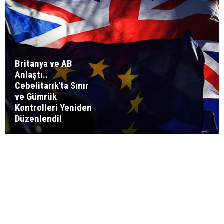
Britanya ve AB
Anlaştı..
Cebelitarık'ta Sınır
ve Gümrük
Kontrolleri Yeniden
Düzenlendi!