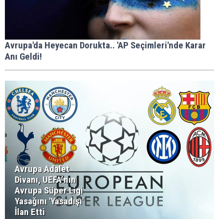
Avrupa'da Heyecan Dorukta.. 'AP Seçimleri'nde Karar
Anı Geldi!
Avrupa Adalet
Divanı, UEFA’nın
Avrupa Süper Ligi
Yasağını 'Yasadışı'
İlan Etti