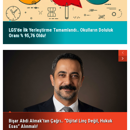
LGS’de İlk Yerleştirme Tamamlandı.. Okulların Doluluk
Oranı % 95,76 Oldu!
Bişar Abdi Alınak’tan Çağrı.. “Dijital Linç Değil, Hukuk
Esas” Alınmalı!