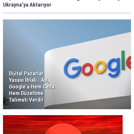
Ukrayna’ya Aktarıyor
Dijital Pazarlar
Yasası İhlali.. AB,
Google’a Hem Ceza
Hem Düzeltme
Talimatı Verdi!