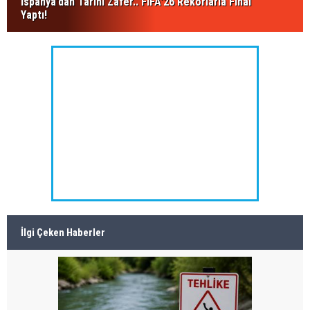
İspanya’dan Tarihi Zafer.. FIFA’26 Rekorlarla Final
Yaptı!
İlgi Çeken Haberler