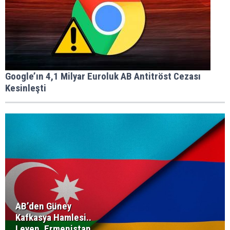
Google’ın 4,1 Milyar Euroluk AB Antitröst Cezası
Kesinleşti
AB’den Güney
Kafkasya Hamlesi..
Leyen, Ermenistan