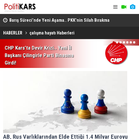
Barış Süreci’nde Yeni Aşama.. PKK’nin Silah Bırakma
Altın Porta
Kararından Meclis’teki “Çerçeve Yasa”na!
Jüri Başka
HABERLER
çalışma hayatı Haberleri
1
2
3
4
5
6
7
CHP Kars’ta Devir Krizi.. Yeni İl
Başkanı Çilingirle Parti Binasına
Girdi!
AB, Rus Varlıklarından Elde Ettiği 1.4 Milyar Euroyu