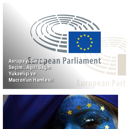
Avrupa'yı Sarsan
Seçim.. Aşırı Sağın
Yükselişi ve
Macron'un Hamlesi!