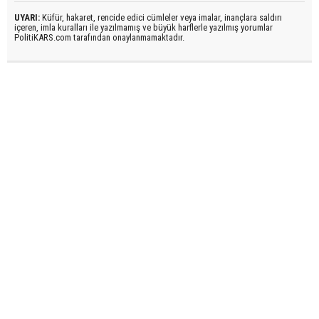
UYARI:
Küfür, hakaret, rencide edici cümleler veya imalar, inançlara saldırı
içeren, imla kuralları ile yazılmamış ve büyük harflerle yazılmış yorumlar
PolitiKARS.com tarafından onaylanmamaktadır.