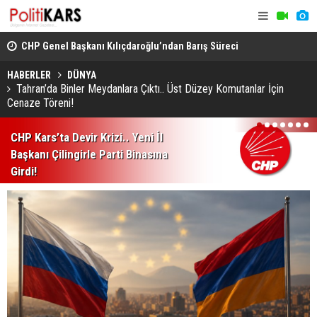
CHP Genel Başkanı Kılıçdaroğlu’ndan Barış Süreci
Kars’ta Yab
Vurgusu.. Sorumluluk Alacağız!
Rahatsızlan
HABERLER
DÜNYA
Tahran’da Binler Meydanlara Çıktı.. Üst Düzey Komutanlar İçin
Cenaze Töreni!
1
2
3
4
5
6
7
CHP Kars’ta Devir Krizi.. Yeni İl
Başkanı Çilingirle Parti Binasına
Girdi!