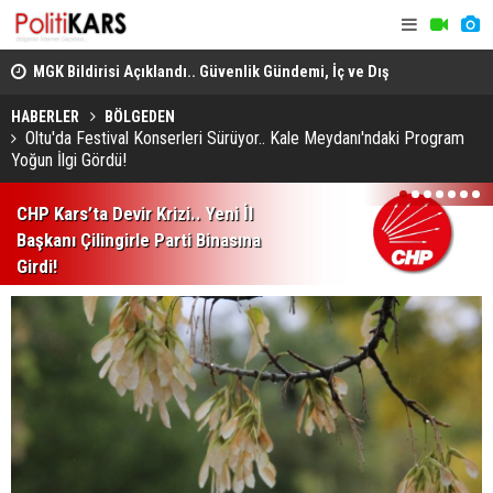
adec
MGK Bildirisi Açıklandı.. Güvenlik Gündemi, İç ve Dış
Domuz Sanı
Politika Başlıkları Değerlendirildi!
HABERLER
BÖLGEDEN
Oltu'da Festival Konserleri Sürüyor.. Kale Meydanı'ndaki Program
Yoğun İlgi Gördü!
1
2
3
4
5
6
7
CHP Kars’ta Devir Krizi.. Yeni İl
Başkanı Çilingirle Parti Binasına
Girdi!