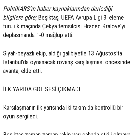
PolitiKARS’ın haber kaynaklarından derlediği
bilgilere göre;
Beşiktaş, UEFA Avrupa Ligi 3. eleme
turu ilk maçında Çekya temsilcisi Hradec Kralove’yi
deplasmanda 1-0 mağlup etti.
Siyah-beyazlı ekip, aldığı galibiyetle 13 Ağustos’ta
İstanbul’da oynanacak rövanş karşılaşması öncesinde
avantaj elde etti.
İLK YARIDA GOL SESİ ÇIKMADI
Karşılaşmanın ilk yarısında iki takım da kontrollü bir
oyun sergiledi.
Beşiktaş zaman zaman rakip yarı sahada etkili olmaya