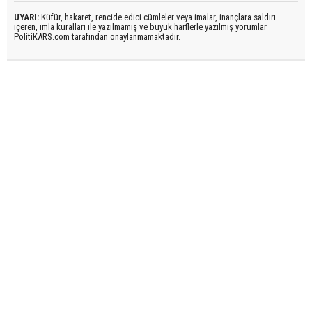
UYARI:
Küfür, hakaret, rencide edici cümleler veya imalar, inançlara saldırı
içeren, imla kuralları ile yazılmamış ve büyük harflerle yazılmış yorumlar
PolitiKARS.com tarafından onaylanmamaktadır.