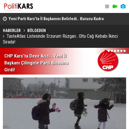
ı
Yeni Parti Kars’ta İl Başkanını Belirledi.. Kurucu Kadro
Susuz’da Or
Açıklandı!
ve Şiddete 
HABERLER
BÖLGEDEN
TasteAtlas Listesinde Erzurum Rüzgarı.. Oltu Cağ Kebabı İkinci
Sırada!
1
2
3
4
5
6
7
CHP Kars’ta Devir Krizi.. Yeni İl
Başkanı Çilingirle Parti Binasına
Girdi!