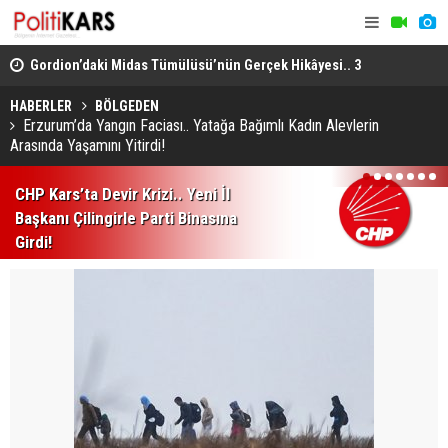
Gordion’daki Midas Tümülüsü’nün Gerçek Hikâyesi.. 3
IBAN’la Pa
Bin 200 Yıllık Mezar Günümüze Ulaştı!
Para Otoma
HABERLER
BÖLGEDEN
Erzurum’da Yangın Faciası.. Yatağa Bağımlı Kadın Alevlerin
Arasında Yaşamını Yitirdi!
1
2
3
4
5
6
7
CHP Kars’ta Devir Krizi.. Yeni İl
Başkanı Çilingirle Parti Binasına
Girdi!