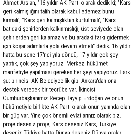
Ahmet Arslan, "16 yıldır AK Parti olarak dedik ki; "Kars
geri kalmışlığını talih olarak kabul edemez bunu
kırmalı', "Kars geri kalmışlıktan kurtulmalı', "Kars
batıdaki şehirlerden kalkınmışlığı, üst seviyede olan
şehirlerden geri kalamaz ve bu aradaki farkı gidermek
için koşar adımlarla yola devam etmeli" dedik. 16 yıldır
hatta bu sene 17'nci yıla döndü, 17 yıldır çok şey
yaptık, çok şey yapıyoruz. Merkezi hükümet
marifetiyle yapılması gereken her şeyi yapıyoruz. Fark
şu; birincisi AK Belediyecilik gibi Ankara'dan ona
destek verecek bir tecrübe var. İkincisi
Cumhurbaşkanımız Recep Tayyip Erdoğan ve onun
hükümetiyle birlikte AK Parti olarak onun yanında olan
bir güç var. Yine çok önemli evlatlarınız olarak biz,
proje deseniz proje, Kars deseniz Kars, Türkiye
deseniz Türkiye hatta Dünya deseniz Dünya oraları