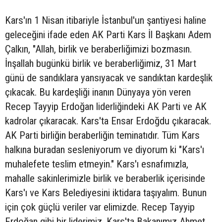
Kars'ın 1 Nisan itibariyle İstanbul'un şantiyesi haline
geleceğini ifade eden AK Parti Kars İl Başkanı Adem
Çalkın, "Allah, birlik ve beraberliğimizi bozmasın.
İnşallah bugünkü birlik ve beraberliğimiz, 31 Mart
günü de sandıklara yansıyacak ve sandıktan kardeşlik
çıkacak. Bu kardeşliği inanın Dünyaya yön veren
Recep Tayyip Erdoğan liderliğindeki AK Parti ve AK
kadrolar çıkaracak. Kars'ta Ensar Erdoğdu çıkaracak.
AK Parti birliğin beraberliğin teminatıdır. Tüm Kars
halkına buradan sesleniyorum ve diyorum ki "Kars'ı
muhalefete teslim etmeyin." Kars'ı esnafımızla,
mahalle sakinlerimizle birlik ve beraberlik içerisinde
Kars'ı ve Kars Belediyesini iktidara taşıyalım. Bunun
için çok güçlü veriler var elimizde. Recep Tayyip
Erdoğan gibi bir liderimiz, Kars'ta Bakanımız Ahmet