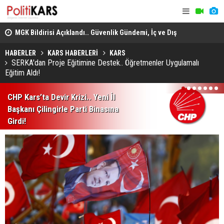
adec
MGK Bildirisi Açıklandı.. Güvenlik Gündemi, İç ve Dış
Domuz Sanı
Politika Başlıkları Değerlendirildi!
HABERLER
KARS HABERLERİ
KARS
SERKA'dan Proje Eğitimine Destek.. Öğretmenler Uygulamalı
Eğitim Aldı!
1
2
3
4
5
6
7
CHP Kars’ta Devir Krizi.. Yeni İl
Başkanı Çilingirle Parti Binasına
Girdi!