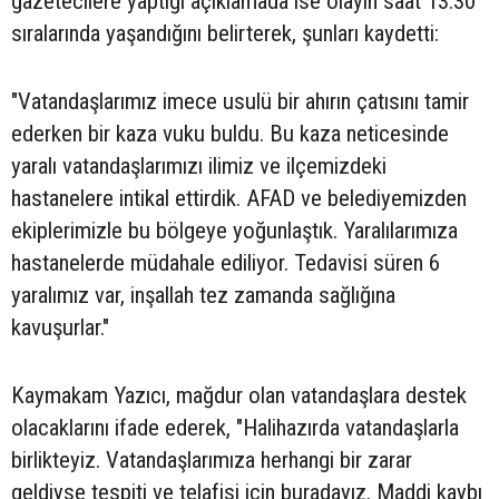
gazetecilere yaptığı açıklamada ise olayın saat 13.30
sıralarında yaşandığını belirterek, şunları kaydetti:
"Vatandaşlarımız imece usulü bir ahırın çatısını tamir
ederken bir kaza vuku buldu. Bu kaza neticesinde
yaralı vatandaşlarımızı ilimiz ve ilçemizdeki
hastanelere intikal ettirdik. AFAD ve belediyemizden
ekiplerimizle bu bölgeye yoğunlaştık. Yaralılarımıza
hastanelerde müdahale ediliyor. Tedavisi süren 6
yaralımız var, inşallah tez zamanda sağlığına
kavuşurlar."
Kaymakam Yazıcı, mağdur olan vatandaşlara destek
olacaklarını ifade ederek, "Halihazırda vatandaşlarla
birlikteyiz. Vatandaşlarımıza herhangi bir zarar
geldiyse tespiti ve telafisi için buradayız. Maddi kaybı