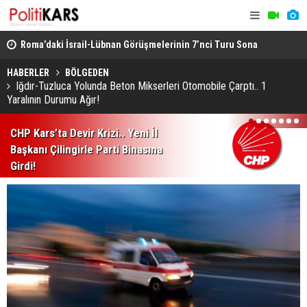
rme..
Roma’daki İsrail-Lübnan Görüşmelerinin 7’nci Turu Sona
Bakan Gürl
Erdi
Cinayet Tüm
HABERLER
BÖLGEDEN
Iğdır-Tuzluca Yolunda Beton Mikserleri Otomobile Çarptı.. 1
Yaralının Durumu Ağır!
1
2
3
4
5
6
7
CHP Kars’ta Devir Krizi.. Yeni İl
Başkanı Çilingirle Parti Binasına
Girdi!