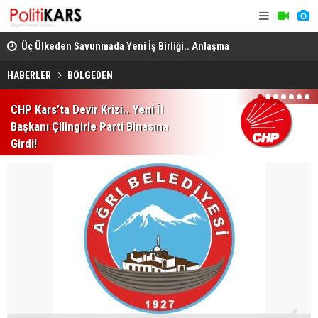
Üç Ülkeden Savunmada Yeni İş Birliği.. Anlaşma
Konya’da A
Mekke'de Düzenlenen Zirvede İmzalandı!
HABERLER
BÖLGEDEN
1
2
3
4
5
6
7
CHP Kars’ta Devir Krizi.. Yeni İl
Başkanı Çilingirle Parti Binasına
Girdi!