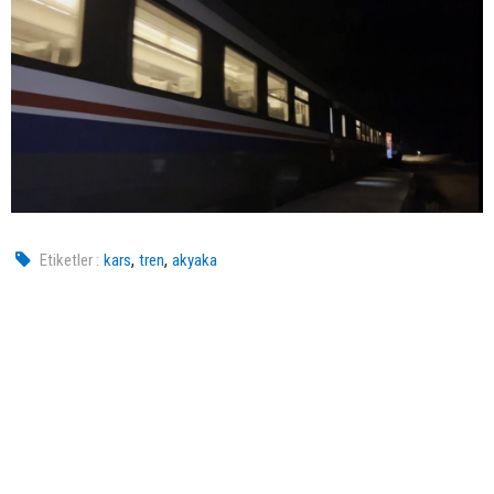
,
,
Etiketler :
kars
tren
akyaka