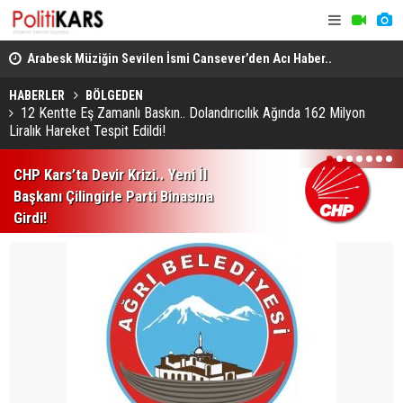
itte
Arabesk Müziğin Sevilen İsmi Cansever’den Acı Haber..
Yükseköğre
Almanya’da Hayatını Kaybetti!
Akademik U
HABERLER
BÖLGEDEN
12 Kentte Eş Zamanlı Baskın.. Dolandırıcılık Ağında 162 Milyon
Liralık Hareket Tespit Edildi!
1
2
3
4
5
6
7
CHP Kars’ta Devir Krizi.. Yeni İl
Başkanı Çilingirle Parti Binasına
Girdi!