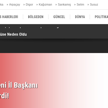
aka
Arpaçay
Digor
Kağızman
Sarıkamış
Selim
Susuz
ars Gündem
S HABERLERİ
BÖLGEDEN
GÜNCEL
DÜNYA
POLİTİK
müne Neden Oldu
He
EKONOMİ | FİNANS | OTOMOTİV
KÜLTÜR | SANAT | MAGAZİN
SAĞ
ni İl Başkanı
rdi!