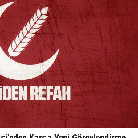
si'nden Kars'a Yeni Görevlendirme..