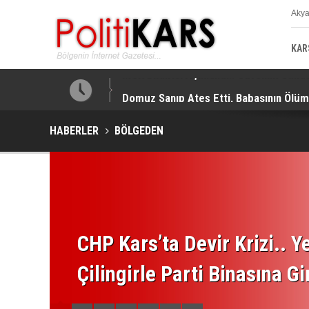
Aky
K
KAR
lendirildi!
Domuz Sanıp Ateş Etti, Babasının Ölü
HABERLER
BÖLGEDEN
CHP Kars’ta Devir Krizi.. Ye
Çilingirle Parti Binasına Gi