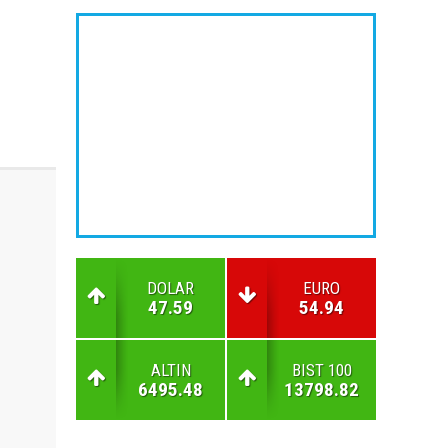
DOLAR
EURO
47.59
54.94
ALTIN
BIST 100
6495.48
13798.82