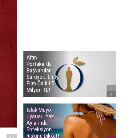
Altın
Manço’
Portakal’da
Mirasçıl
Başvurular
Telif Dav
Sürüyor.. En İyi
Eserleri
Film Ödülü 5
İadesi T
Milyon TL!
Edildi!
Islak Mayo
Multiple
Uyarısı.. Yaz
Myelom
Aylarında
Uyarısı.
Enfeksiyon
Süren K
Riskine Dikkat!
Ağrıların