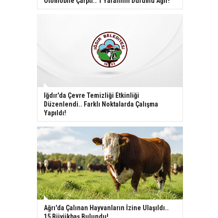
Otomobile Çarptı.. 1 Yaralının Durumu Ağır!
Iğdır'da Çevre Temizliği Etkinliği
Düzenlendi.. Farklı Noktalarda Çalışma
Yapıldı!
Ağrı'da Çalınan Hayvanların İzine Ulaşıldı..
15 Büyükbaş Bulundu!