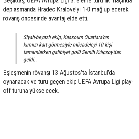
Beşiktaş, UEFA Avrupa Ligi 3. eleme turu ilk maçında
deplasmanda Hradec Kralove’yi 1-0 mağlup ederek
rövanş öncesinde avantaj elde etti..
Siyah-beyazlı ekip, Kassoum Ouattara’nın
kırmızı kart görmesiyle mücadeleyi 10 kişi
tamamlarken galibiyet golü Semih Kılıçsoy’dan
geldi..
Eşleşmenin rövanşı 13 Ağustos’ta İstanbul’da
oynanacak ve turu geçen ekip UEFA Avrupa Ligi play-
off turuna yükselecek.