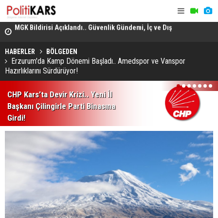
ş
Domuz Sanıp Ateş Etti, Babasının Ölümüne Neden Oldu
Heybeliada
Ekiplerin 
HABERLER
BÖLGEDEN
Erzurum'da Kamp Dönemi Başladı.. Amedspor ve Vanspor
Hazırlıklarını Sürdürüyor!
1
2
3
4
5
6
7
CHP Kars’ta Devir Krizi.. Yeni İl
Başkanı Çilingirle Parti Binasına
Girdi!