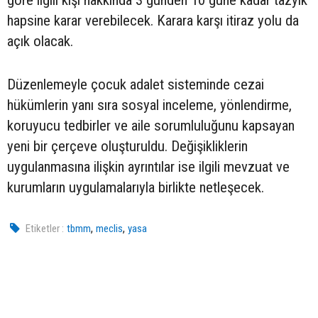
göre ilgili kişi hakkında 3 günden 10 güne kadar tazyik
hapsine karar verebilecek. Karara karşı itiraz yolu da
açık olacak.
Düzenlemeyle çocuk adalet sisteminde cezai
hükümlerin yanı sıra sosyal inceleme, yönlendirme,
koruyucu tedbirler ve aile sorumluluğunu kapsayan
yeni bir çerçeve oluşturuldu. Değişikliklerin
uygulanmasına ilişkin ayrıntılar ise ilgili mevzuat ve
kurumların uygulamalarıyla birlikte netleşecek.
,
,
Etiketler :
tbmm
meclis
yasa