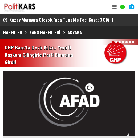
osyal
Kuzey Marmara Otoyolu’nda Tünelde Feci Kaza: 3 Ölü, 1
Gediz’de B
Ağır Yaralı
Ağır Yarala
HABERLER
KARS HABERLERİ
AKYAKA
1
2
3
4
5
6
7
CHP Kars’ta Devir Krizi.. Yeni İl
Başkanı Çilingirle Parti Binasına
Girdi!