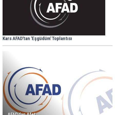
Kars AFAD'tan 'Eşgüdüm' Toplantısı
AFAD'dan Afet