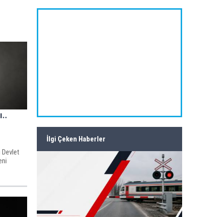
..
İlgi Çeken Haberler
ı Devlet
eni