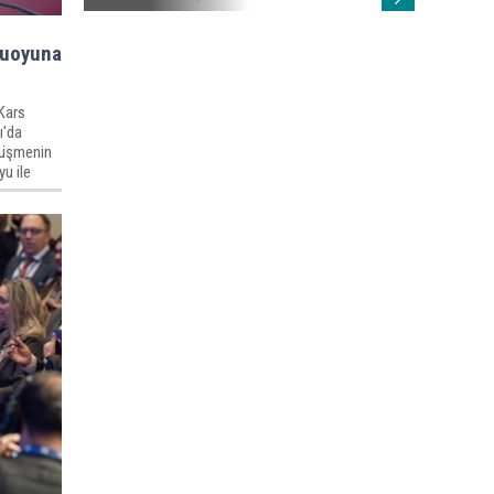
muoyuna
Kars
ı'da
örüşmenin
u ile