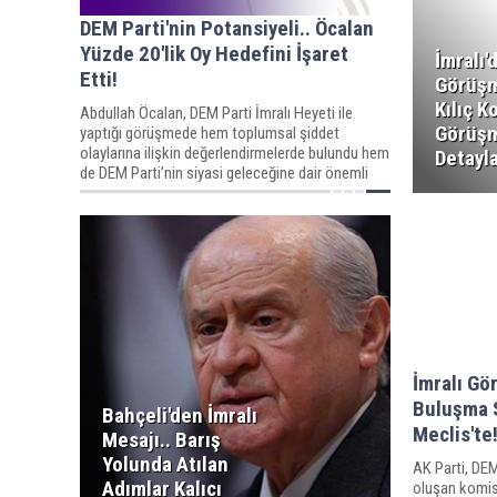
DEM Parti'nin Potansiyeli.. Öcalan
Yüzde 20'lik Oy Hedefini İşaret
İmralı'
Etti!
Görüşm
Kılıç K
Abdullah Öcalan, DEM Parti İmralı Heyeti ile
Görüş
yaptığı görüşmede hem toplumsal şiddet
olaylarına ilişkin değerlendirmelerde bulundu hem
Detayla
de DEM Parti’nin siyasi geleceğine dair önemli
tespitler paylaştı.
İmralı Gör
Buluşma S
Bahçeli'den İmralı
Meclis'te
Mesajı.. Barış
Yolunda Atılan
AK Parti, DEM
Adımlar Kalıcı
oluşan komis