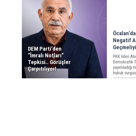
Öcalan’da
Negatif A
Geçmeliyi
DEM Parti’den
“İmralı Notları”
PKK lideri Ab
Tepkisi.. Görüşler
Demokratik To
yayımladığı 
Çarpıtılıyor!
hukuk vurgus