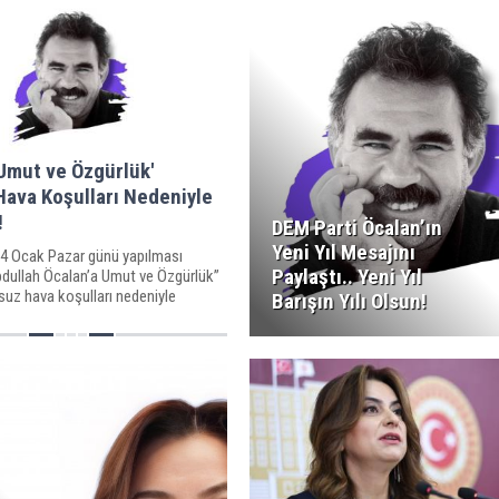
 Umut ve Özgürlük'
 Hava Koşulları Nedeniyle
!
DEM Parti Öcalan’ın
Yeni Yıl Mesajını
a 4 Ocak Pazar günü yapılması
Paylaştı.. Yeni Yıl
bdullah Öcalan’a Umut ve Özgürlük”
suz hava koşulları nedeniyle
Barışın Yılı Olsun!