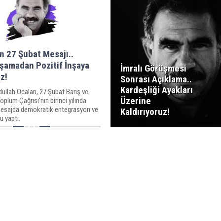
n 27 Şubat Mesajı..
şamadan Pozitif İnşaya
İmralı Görüşmesi
z!
Sonrası Açıklama..
Kardeşliği Ayakları
dullah Öcalan, 27 Şubat Barış ve
Üzerine
plum Çağrısı’nın birinci yılında
mesajda demokratik entegrasyon ve
Kaldırıyoruz!
u yaptı.