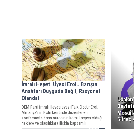
İmralı Heyeti Üyesi Erol.. Barışın
Anahtarı Duyguda Değil, Rasyonel
Olanda!
Öcalan
Devlet
DEM Parti İmralı Heyeti üyesi Faik Özgür Erol,
Mesajla
Almanya’nın Köln kentinde düzenlenen
konferansta barış sürecinin karşı karşıya olduğu
Süreç 
risklere ve olasılıklara ilişkin kapsamlı
değerlendirmelerde bulundu.