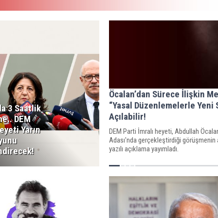
Öcalan’dan Sürece İlişkin Me
“Yasal Düzenlemelerle Yeni 
da 3 Saatlik
Açılabilir!
e.. DEM
eyeti Yarın
DEM Parti İmralı heyeti, Abdullah Öcalan
yunu
Adası'nda gerçekleştirdiği görüşmenin 
yazılı açıklama yayımladı.
ndirecek!