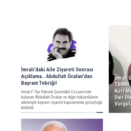
İmralı’daki Aile Ziyareti Sonrası
Açıklama.. Abdullah Öcalan’dan
İmralı 
Bayram Tebriği!
TBMM,
Kürt M
İmralı F Tipi Yüksek Güvenlikli Cezaevi’nde
Dair D
bulunan Abdullah Öcalan ve diğer hükümlülerin
aileleriyle bayram ziyareti kapsamında görüştüğü
Vurgul
bildirildi.