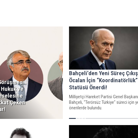
Bahçeli’den Yeni Süreç Çıkışı
Öcalan İçin “Koordinatörlük”
Görüşmesi..
Statüsü Önerdi!
 Hukuk ve
eselesine
Milliyetçi Hareket Partisi Genel Başkan
ikkat Çeken
Bahçeli, "Terörsüz Türkiye" süreci için y
önerilerde bulundu.
ar!