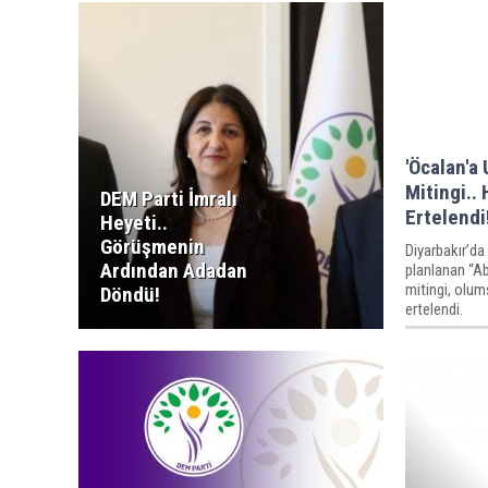
'Öcalan'a
Mitingi..
DEM Parti İmralı
Ertelendi
Heyeti..
Görüşmenin
Diyarbakır’d
Ardından Adadan
planlanan “A
mitingi, olum
Döndü!
ertelendi.