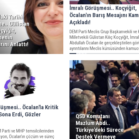
İmralı Görüşmesi.. Koçyiğit,
Öcalan'ın Barış Mesajını Ka
daki Tarihi
Açıkladı!
e.. Gülistan
oçyiğit,
DEM Parti Meclis Grup Başkanvekili ve 
menin
Milletvekili Gülistan Kılıç Koçyiğit, İmral
Abdullah Öcalan ile gerçekleştirilen g
rını Anlattı!
ayrıntılarını Meclis kürsüsünden kamuoy
paylaştı.
üşmesi.. Öcalan'la Kritik
ona Erdi, Gözler
QSD Komutanı
!
Mazlum Abdi..
Türkiye'deki Sürece
 Parti ve MHP temsilcilerinden
Destek Vermeye
yon, Öcalan’ın çözüm ve süreç