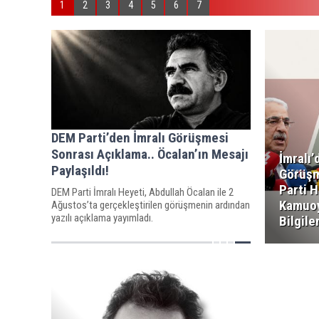
1
2
3
4
5
6
7
DEM Parti’den İmralı Görüşmesi
Sonrası Açıklama.. Öcalan’ın Mesajı
İmralı’
Paylaşıldı!
Görüşm
Parti H
DEM Parti İmralı Heyeti, Abdullah Öcalan ile 2
Kamuo
Ağustos’ta gerçekleştirilen görüşmenin ardından
yazılı açıklama yayımladı.
Bilgile