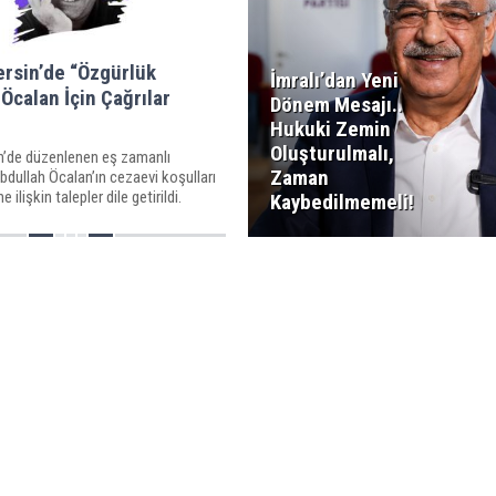
rsin’de “Özgürlük
İmralı’dan Yeni
 Öcalan İçin Çağrılar
Dönem Mesajı..
Hukuki Zemin
Oluşturulmalı,
in’de düzenlenen eş zamanlı
Zaman
bdullah Öcalan’ın cezaevi koşulları
 ilişkin talepler dile getirildi.
Kaybedilmemeli!