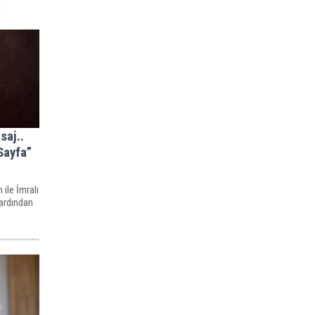
saj..
Sayfa”
 ile İmralı
ardından