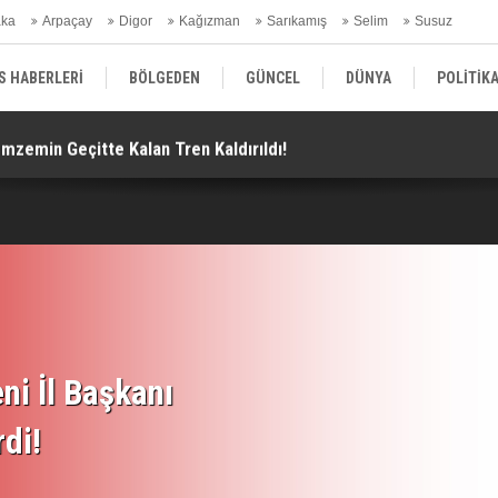
aka
Arpaçay
Digor
Kağızman
Sarıkamış
Selim
Susuz
ars Gündem
S HABERLERİ
BÖLGEDEN
GÜNCEL
DÜNYA
POLİTİK
emzemin Geçitte Kalan Tren Kaldırıldı!
Ar
EKONOMİ | FİNANS | OTOMOTİV
KÜLTÜR | SANAT | MAGAZİN
SAĞ
ni İl Başkanı
rdi!