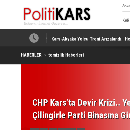
Aky
K
KAR
Kars-Akyaka Yolcu Treni Arızalandı.. H
HABERLER
temizlik Haberleri
CHP Kars’ta Devir Krizi.. Ye
Çilingirle Parti Binasına Gi