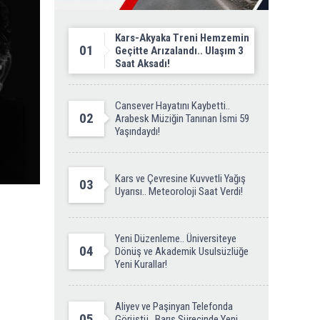
Kars-Akyaka Treni Hemzemin
01
Geçitte Arızalandı.. Ulaşım 3
Saat Aksadı!
Cansever Hayatını Kaybetti..
02
Arabesk Müziğin Tanınan İsmi 59
Yaşındaydı!
Kars ve Çevresine Kuvvetli Yağış
03
Uyarısı.. Meteoroloji Saat Verdi!
Yeni Düzenleme.. Üniversiteye
04
Dönüş ve Akademik Usulsüzlüğe
Yeni Kurallar!
Aliyev ve Paşinyan Telefonda
05
Görüştü.. Barış Sürecinde Yeni