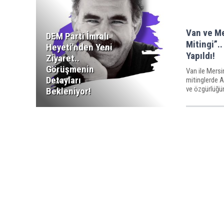
Van ve Me
DEM Parti İmralı
Mitingi”..
Heyeti'nden Yeni
Yapıldı!
Ziyaret..
Görüşmenin
Van ile Mers
Detayları
mitinglerde A
ve özgürlüğüne
Bekleniyor!