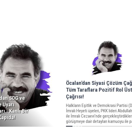
Öcalan'dan Siyasi Çözüm Çağr
Tüm Taraflara Pozitif Rol Ü
Çağrısı!
'dan SDG ve
e Uyarı
Halkların Eşitlik ve Demokrasi Partisi (
rı.. Kanlı Bir
İmralı Heyeti üyeleri, PKK lideri Abdull
ile İmralı Cezaevi'nde gerçekleştirdikler
Kapıda!
görüşmeye dair detayları kamuoyu ile pa