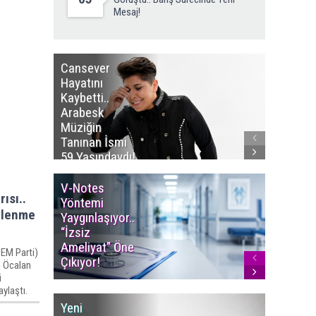
Mesaj!
Cansever
Aram Tig
Hayatını
Ölüm Yıl
Kaybetti..
Dönümü.
Arabesk
Müziğin
Müziğin
Bıraktığı
Tanınan İsmi
Eserlerl
59 Yaşındaydı!
Anılıyor!
V-Notes
Islak M
ısı..
Yöntemi
Uyarısı..
stlenme
Yaygınlaşıyor..
Aylarınd
“İzsiz
Enfeksi
Ameliyat” Öne
Riskine 
DEM Parti)
Çıkıyor!
ah Öcalan
i
ylaştı.
Yeni
Türksat