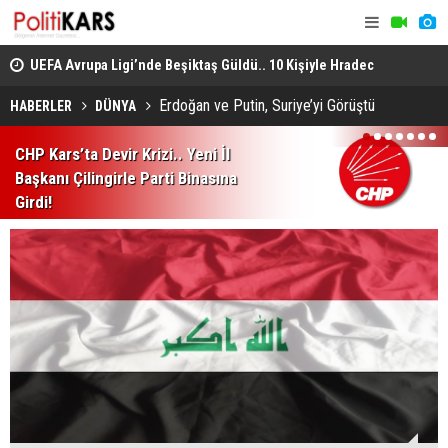
YAP
UEFA Avrupa Ligi’nde Beşiktaş Güldü.. 10 Kişiyle Hradec
MGK Bildiri
Kralove’yi Geçti!
Politika Ba
Erdoğan ve Putin, Suriye’yi Görüştü
HABERLER
DÜNYA
1
2
3
4
5
6
7
CHP Kars’ta Devir Krizi.. Yeni İl
Başkanı Çilingirle Parti Binasına
Girdi!