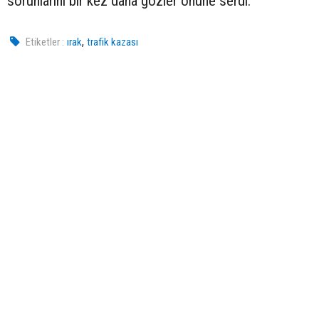
sorunlarını bir kez daha gözler önüne serdi.
,
Etiketler :
ırak
trafik kazası