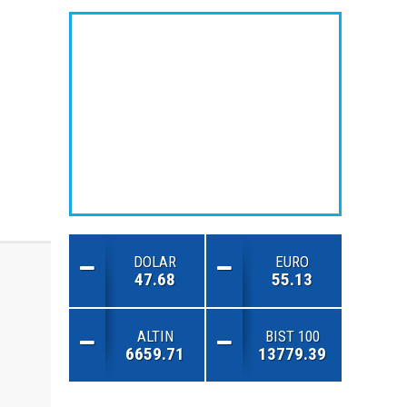
DOLAR
EURO
47.68
55.13
ALTIN
BIST 100
6659.71
13779.39