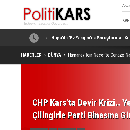
Aky
K
KAR
işi Yaralandı!
Hopa’da ‘Ev Yangını’na Soruşturma.. Ku
HABERLER
DÜNYA
Hamaney İçin Necef'te Cenaze Nama
CHP Kars’ta Devir Krizi.. Ye
Çilingirle Parti Binasına Gi