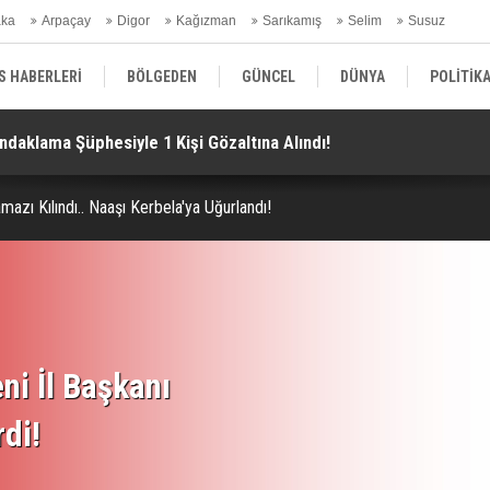
aka
Arpaçay
Digor
Kağızman
Sarıkamış
Selim
Susuz
ars Gündem
S HABERLERİ
BÖLGEDEN
GÜNCEL
DÜNYA
POLİTİK
ndaklama Şüphesiyle 1 Kişi Gözaltına Alındı!
Di
EKONOMİ | FİNANS | OTOMOTİV
KÜLTÜR | SANAT | MAGAZİN
SAĞ
zı Kılındı.. Naaşı Kerbela'ya Uğurlandı!
ni İl Başkanı
rdi!