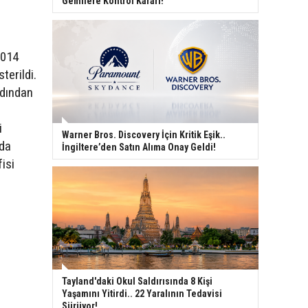
Gemilere Kontrol Kararı!
2014
terildi.
rdından
i
Warner Bros. Discovery İçin Kritik Eşik..
nda
İngiltere’den Satın Alıma Onay Geldi!
isi
Tayland'daki Okul Saldırısında 8 Kişi
Yaşamını Yitirdi.. 22 Yaralının Tedavisi
Sürüyor!