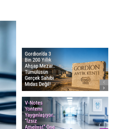
Gordion’da 3
Altın
Bin 200 Yıllık
Portakal
Ahşap Mezar..
Başvuru
Tümülüsün
Sürüyor..
Gerçek Sahibi
Film Ödü
Midas Değil!
Milyon T
V-Notes
Islak M
Yöntemi
Uyarısı..
Yaygınlaşıyor..
Aylarınd
“İzsiz
Enfeksi
Ameliyat” Öne
Riskine 