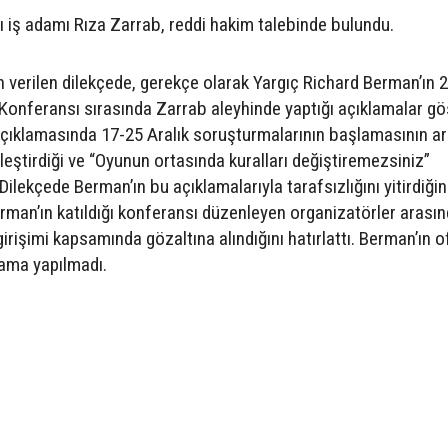
lı iş adamı Rıza Zarrab, reddi hakim talebinde bulundu.
n verilen dilekçede, gerekçe olarak Yargıç Richard Berman’ın 
l Konferansı sırasında Zarrab aleyhinde yaptığı açıklamalar gös
 açıklamasında 17-25 Aralık soruşturmalarının başlamasının a
leştirdiği ve “Oyunun ortasında kuralları değiştiremezsiniz”
. Dilekçede Berman’ın bu açıklamalarıyla tarafsızlığını yitirdiğin
rman’ın katıldığı konferansı düzenleyen organizatörler arası
rişimi kapsamında gözaltına alındığını hatırlattı. Berman’ın of
lama yapılmadı.