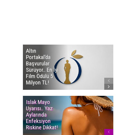
Altın
Manço’
Portakal’da
Mirasçıl
Başvurular
Telif Dav
Sürüyor.. En İyi
Eserleri
Film Ödülü 5
İadesi T
Milyon TL!
Edildi!
Islak Mayo
Multiple
Uyarısı.. Yaz
Myelom
Aylarında
Uyarısı.
Enfeksiyon
Süren K
Riskine Dikkat!
Ağrıların
Dikkate 