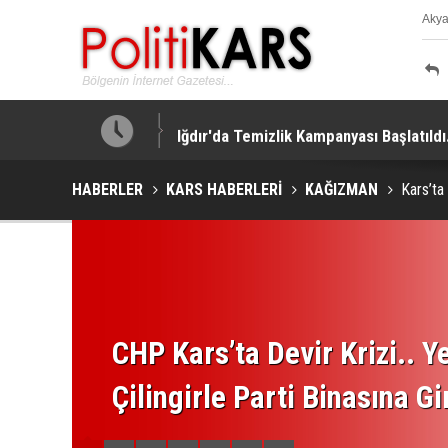
Aky
K
kleştirildi!
Iğdır'da Temizlik Kampanyası Başlatıldı.
HABERLER
KARS HABERLERİ
KAĞIZMAN
Kars’ta
CHP Kars’ta Devir Krizi.. Ye
Çilingirle Parti Binasına Gi