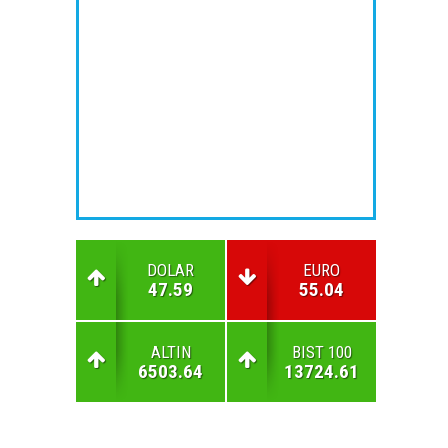
DOLAR
EURO
47.59
55.04
ALTIN
BIST 100
6503.64
13724.61