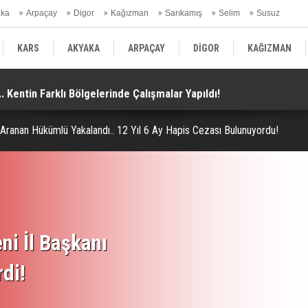
aka
Arpaçay
Digor
Kağızman
Sarıkamış
Selim
Susuz
ars Gündem
KARS
AKYAKA
ARPAÇAY
DİGOR
KAĞIZMAN
. Kentin Farklı Bölgelerinde Çalışmalar Yapıldı!
Ka
SELİM
SUSUZ
KARS GÜNDEM
 Aranan Hükümlü Yakalandı.. 12 Yıl 6 Ay Hapis Cezası Bulunuyordu!
ni İl Başkanı
rdi!