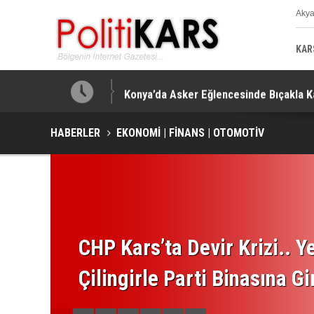
Aky
K
KAR
u Görüşüldü!
Konya’da Asker Eğlencesinde Bıçakla K
HABERLER
EKONOMİ | FİNANS | OTOMOTİV
CHP Kars’ta Devir Krizi.. Ye
Çilingirle Parti Binasına Gi