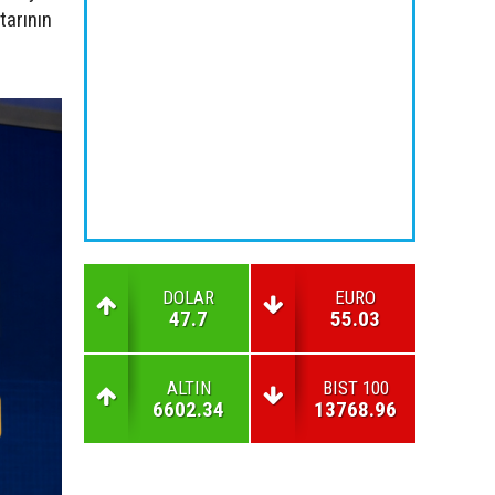
tarının
DOLAR
EURO
47.7
55.03
ALTIN
BIST 100
6602.34
13768.96