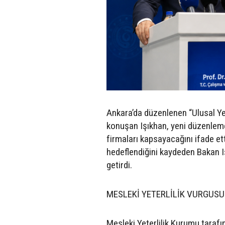
Ankara’da düzenlenen “Ulusal Yet
konuşan Işıkhan, yeni düzenleme
firmaları kapsayacağını ifade et
hedeflendiğini kaydeden Bakan Işı
getirdi.
MESLEKİ YETERLİLİK VURGUSU
Mesleki Yeterlilik Kurumu tarafı