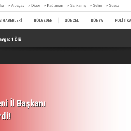
aka
Arpaçay
Digor
Kağızman
Sarıkamış
Selim
Susuz
ars Gündem
S HABERLERİ
BÖLGEDEN
GÜNCEL
DÜNYA
POLİTİK
avga: 1 Ölü
KA
EKONOMİ | FİNANS | OTOMOTİV
KÜLTÜR | SANAT | MAGAZİN
SAĞ
ni İl Başkanı
rdi!