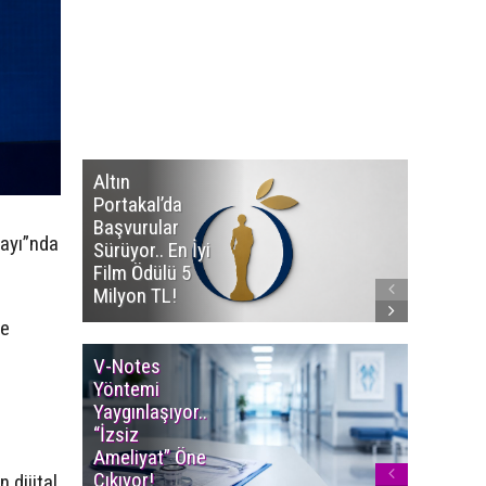
Altın
Manço’
Portakal’da
Mirasçıl
Başvurular
Telif Dav
tayı”nda
Sürüyor.. En İyi
Eserleri
Film Ödülü 5
İadesi T
Milyon TL!
Edildi!
le
V-Notes
Islak M
Yöntemi
Uyarısı..
Yaygınlaşıyor..
Aylarınd
“İzsiz
Enfeksi
Ameliyat” Öne
Riskine 
Çıkıyor!
 dijital