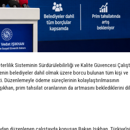
erlilik Sisteminin Sürdürülebilirliği ve Kalite Güvencesi Çalış
nin belediyeler dahil olmak üzere borcu bulunan tüm kişi ve
ti. Düzenlemeyle ödeme süreçlerinin kolaylaştırılmasının
khan, prim tahsilat oranlarının da artmasını beklediklerini di
ndan düzenlenen çalıştayda konuşan Bakan Işıkhan, Türkiye’nin