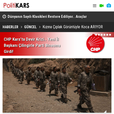
Dünyanın Sayılı Klasikleri Restore Ediliyor.. Araçlar
Arabesk Mü
Yeniden Yollara Dönüyor!
Almanya’da 
Kızına Çıplak Görüntüyle Koca ARIYOR
HABERLER
GÜNCEL
Kars-Akyaka Yolcu Treni Arızalandı.. Hemzemin Geçitte
1
2
3
4
5
6
7
CHP Kars’ta Devir Krizi.. Yeni İl
Kalan Tren Kaldırıldı!
Başkanı Çilingirle Parti Binasına
Girdi!