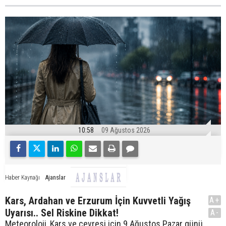
10:58
09 Ağustos 2026
Ajanslar
Haber Kaynağı
Kars, Ardahan ve Erzurum İçin Kuvvetli Yağış
A+
Uyarısı.. Sel Riskine Dikkat!
A-
Meteoroloji, Kars ve çevresi için 9 Ağustos Pazar günü