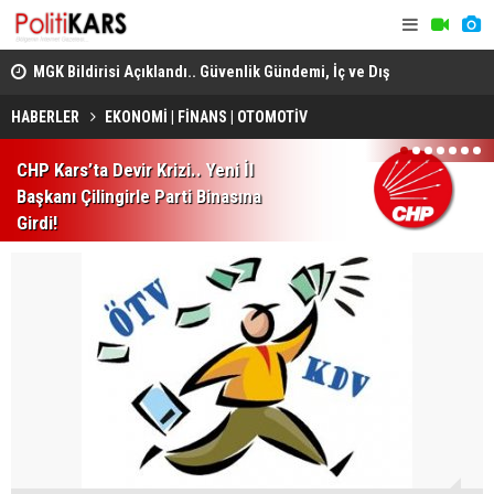
adec
MGK Bildirisi Açıklandı.. Güvenlik Gündemi, İç ve Dış
Domuz Sanı
Politika Başlıkları Değerlendirildi!
HABERLER
EKONOMİ | FİNANS | OTOMOTİV
1
2
3
4
5
6
7
CHP Kars’ta Devir Krizi.. Yeni İl
Başkanı Çilingirle Parti Binasına
Girdi!