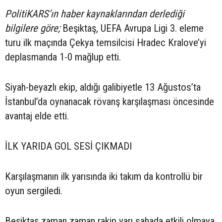
PolitiKARS’ın haber kaynaklarından derlediği
bilgilere göre;
Beşiktaş, UEFA Avrupa Ligi 3. eleme
turu ilk maçında Çekya temsilcisi Hradec Kralove’yi
deplasmanda 1-0 mağlup etti.
Siyah-beyazlı ekip, aldığı galibiyetle 13 Ağustos’ta
İstanbul’da oynanacak rövanş karşılaşması öncesinde
avantaj elde etti.
İLK YARIDA GOL SESİ ÇIKMADI
Karşılaşmanın ilk yarısında iki takım da kontrollü bir
oyun sergiledi.
Beşiktaş zaman zaman rakip yarı sahada etkili olmaya