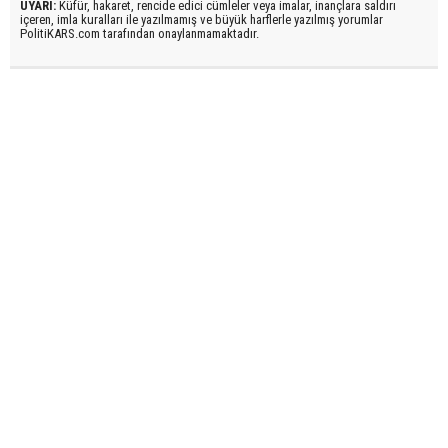
UYARI:
Küfür, hakaret, rencide edici cümleler veya imalar, inançlara saldırı
içeren, imla kuralları ile yazılmamış ve büyük harflerle yazılmış yorumlar
PolitiKARS.com tarafından onaylanmamaktadır.