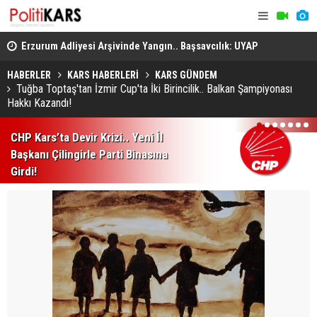
Erzurum Adliyesi Arşivinde Yangın.. Başsavcılık: UYAP
UEFA Avrup
Kayıtlarında Herhangi Bir Kayıp Yok!
Kralove’yi 
HABERLER
KARS HABERLERİ
KARS GÜNDEM
Tuğba Toptaş'tan İzmir Cup'ta İki Birincilik.. Balkan Şampiyonası
Hakkı Kazandı!
1
2
3
4
5
6
7
CHP Kars’ta Devir Krizi.. Yeni İl
Başkanı Çilingirle Parti Binasına
Girdi!