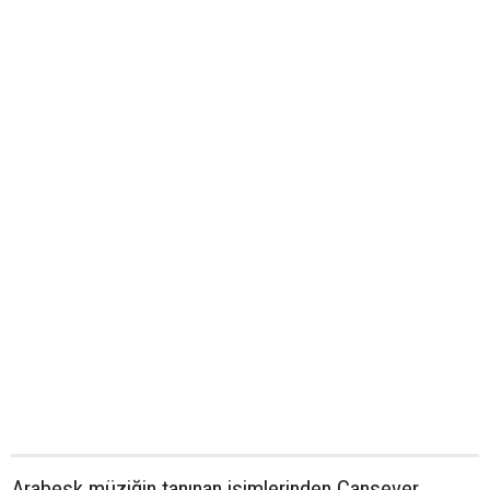
Arabesk müziğin tanınan isimlerinden Cansever,