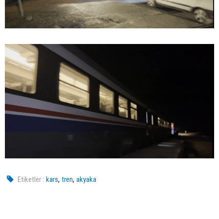
,
,
Etiketler :
kars
tren
akyaka