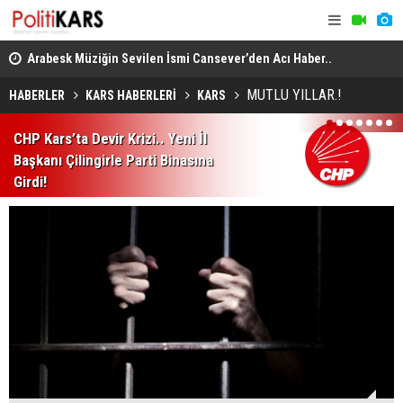
itte
Arabesk Müziğin Sevilen İsmi Cansever’den Acı Haber..
Yükseköğre
Almanya’da Hayatını Kaybetti!
Akademik U
MUTLU YILLAR.!
HABERLER
KARS HABERLERİ
KARS
1
2
3
4
5
6
7
CHP Kars’ta Devir Krizi.. Yeni İl
Başkanı Çilingirle Parti Binasına
Girdi!