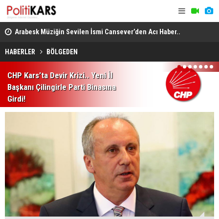
itte
Arabesk Müziğin Sevilen İsmi Cansever’den Acı Haber..
Yükseköğre
Almanya’da Hayatını Kaybetti!
Akademik U
HABERLER
BÖLGEDEN
1
2
3
4
5
6
7
CHP Kars’ta Devir Krizi.. Yeni İl
Başkanı Çilingirle Parti Binasına
Girdi!