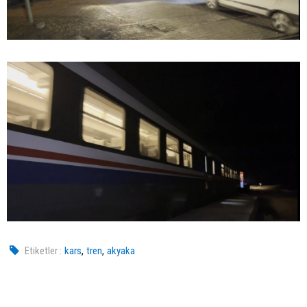
,
,
Etiketler :
kars
tren
akyaka