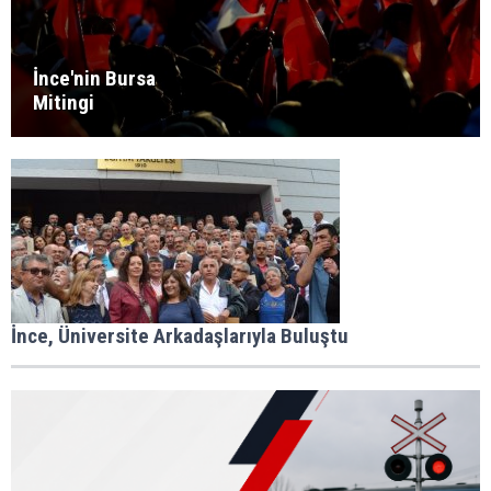
İnce'nin Bursa
Mitingi
İnce, Üniversite Arkadaşlarıyla Buluştu