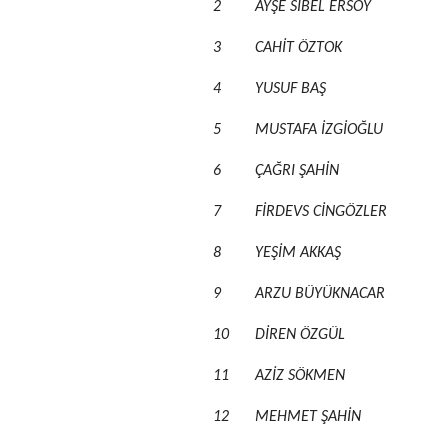
2
AYŞE SİBEL ERSOY
3
CAHİT ÖZTOK
4
YUSUF BAŞ
5
MUSTAFA İZGİOĞLU
6
ÇAĞRI ŞAHİN
7
FİRDEVS CİNGÖZLER
8
YEŞİM AKKAŞ
9
ARZU BÜYÜKNACAR
10
DİREN ÖZGÜL
11
AZİZ SÖKMEN
12
MEHMET ŞAHİN