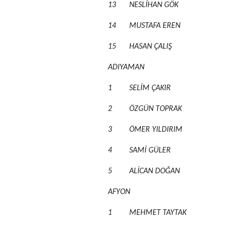
13
NESLİHAN GÖK
14
MUSTAFA EREN
15
HASAN ÇALIŞ
ADIYAMAN
1
SELİM ÇAKIR
2
ÖZGÜN TOPRAK
3
ÖMER YILDIRIM
4
SAMİ GÜLER
5
ALİCAN DOĞAN
AFYON
1
MEHMET TAYTAK