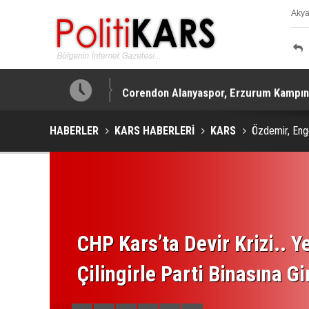
Aky
K
tırabiliyor!
Corendon Alanyaspor, Erzurum Kampın
HABERLER
KARS HABERLERİ
KARS
Özdemir, Enge
CHP Kars’ta Devir Krizi.. Ye
Çilingirle Parti Binasına Gi