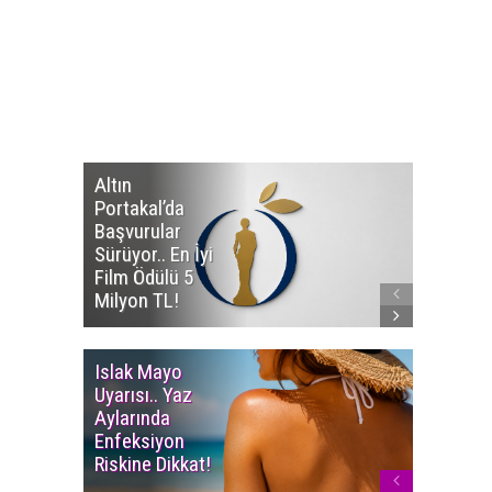
Altın
Manço’
Portakal’da
Mirasçıl
Başvurular
Telif Dav
Sürüyor.. En İyi
Eserleri
Film Ödülü 5
İadesi T
Milyon TL!
Edildi!
Islak Mayo
Multiple
Uyarısı.. Yaz
Myelom
Aylarında
Uyarısı.
Enfeksiyon
Süren K
Riskine Dikkat!
Ağrıların
Dikkate 