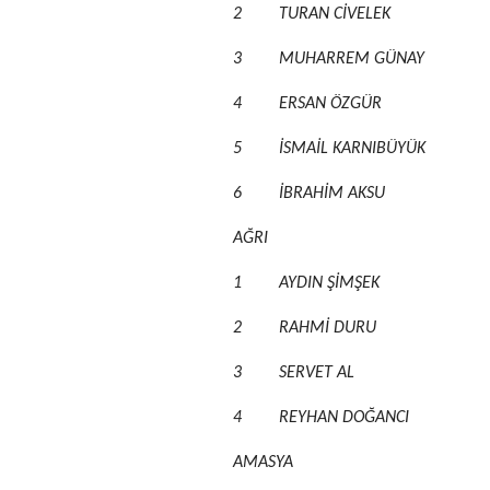
2
TURAN CİVELEK
3
MUHARREM GÜNAY
4
ERSAN ÖZGÜR
5
İSMAİL KARNIBÜYÜK
6
İBRAHİM AKSU
AĞRI
1
AYDIN ŞİMŞEK
2
RAHMİ DURU
3
SERVET AL
4
REYHAN DOĞANCI
AMASYA