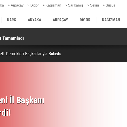
aka
Arpaçay
Digor
Kağızman
Sarıkamış
Selim
Susuz
ars Gündem
KARS
AKYAKA
ARPAÇAY
DİGOR
KAĞIZMAN
ı Tamamladı
Tü
SELİM
SUSUZ
KARS GÜNDEM
lli Dernekleri Başkanlarıyla Buluştu
ni İl Başkanı
rdi!