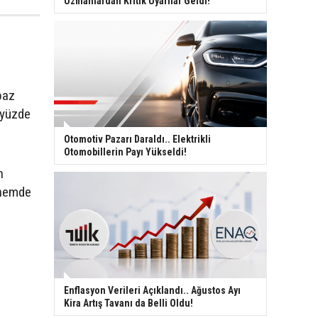
Uzmanlardan Kritik Uyarılar Geldi!
baz
n yüzde
Otomotiv Pazarı Daraldı.. Elektrikli
Otomobillerin Payı Yükseldi!
n
dönemde
Enflasyon Verileri Açıklandı.. Ağustos Ayı
Kira Artış Tavanı da Belli Oldu!