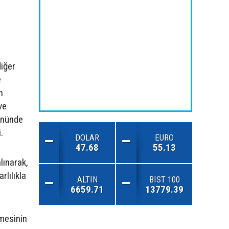
diğer
e
n
ve
 önünde
.
DOLAR
EURO
47.68
55.13
lınarak,
rlılıkla
ALTIN
BIST 100
6659.71
13779.39
amesinin