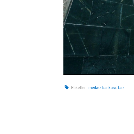
,
Etiketler :
merkez bankası
faiz