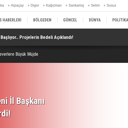
aka
Arpaçay
Digor
Kağızman
Sarıkamış
Selim
Susuz
ars Gündem
S HABERLERİ
BÖLGEDEN
GÜNCEL
DÜNYA
POLİTİK
 Başlıyor.. Projelerin Bedeli Açıklandı!
Go
EKONOMİ | FİNANS | OTOMOTİV
KÜLTÜR | SANAT | MAGAZİN
SAĞ
everlere Büyük Müjde
ni İl Başkanı
rdi!