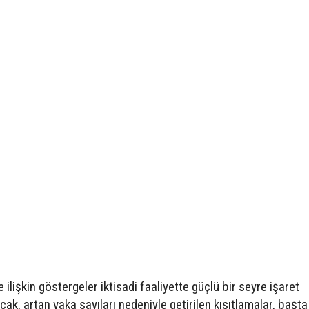
ğe ilişkin göstergeler iktisadi faaliyette güçlü bir seyre işaret
ak, artan vaka sayıları nedeniyle getirilen kısıtlamalar, başta