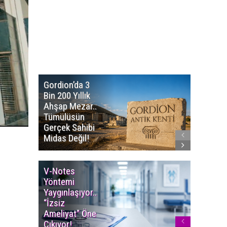
Gordion’da 3
Altın
Bin 200 Yıllık
Portakal
Ahşap Mezar..
Başvuru
Tümülüsün
Sürüyor..
Gerçek Sahibi
Film Ödü
Midas Değil!
Milyon T
V-Notes
Islak M
Yöntemi
Uyarısı..
Yaygınlaşıyor..
Aylarınd
“İzsiz
Enfeksi
Ameliyat” Öne
Riskine 
Çıkıyor!