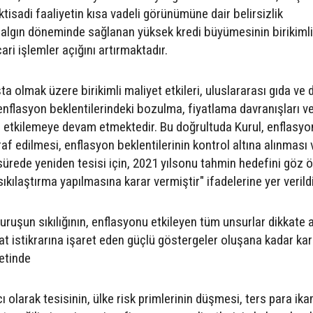
tisadi faaliyetin kısa vadeli görünümüne dair belirsizlik
salgın döneminde sağlanan yüksek kredi büyümesinin birikimli
ari işlemler açığını artırmaktadır.
ta olmak üzere birikimli maliyet etkileri, uluslararası gıda ve 
 enflasyon beklentilerindeki bozulma, fiyatlama davranışları v
tkilemeye devam etmektedir. Bu doğrultuda Kurul, enflasyo
af edilmesi, enflasyon beklentilerinin kontrol altına alınması 
sürede yeniden tesisi için, 2021 yılsonu tahmin hedefini göz
ıkılaştırma yapılmasına karar vermiştir" ifadelerine yer verildi
şun sıkılığının, enflasyonu etkileyen tüm unsurlar dikkate a
t istikrarına işaret eden güçlü göstergeler oluşana kadar kara
etinde
ı olarak tesisinin, ülke risk primlerinin düşmesi, ters para ik