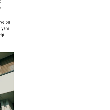
k
r.
 ve bu
 yeni
eği