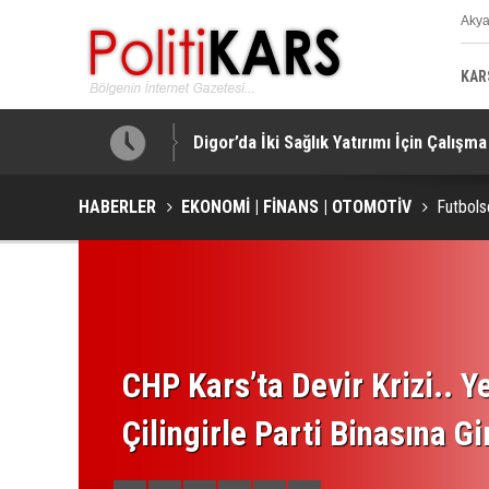
Aky
K
KAR
işi Yaralandı!
Digor’da İki Sağlık Yatırımı İçin Çalışma
HABERLER
EKONOMİ | FİNANS | OTOMOTİV
Futbols
CHP Kars’ta Devir Krizi.. Ye
Çilingirle Parti Binasına Gi